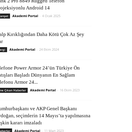
ank 2 Pro 8849 Rugged Telefon
rojeksiyonlu Android 14
Akademi Portal
-
4 Ocak 2025
anşet
alp Kırıklığından Daha Kötü Çok Az Şey
ar
Akademi Portal
-
24 Ekim 2024
ergi
lefone Power Armor 24’ün Türkiye Ön
atışları Başladı Dünyanın En Sağlam
elefonu Armor 24...
Akademi Portal
-
16 Ekim 2023
ne Çıkan Haberler
umhurbaşkanı ve AKP Genel Başkanı
rdoğan, seçimlerin 14 Mayıs’ta yapılmasına
işkin kararı imzaladı
Akademi Portal
-
11 Mart 2023
aberler