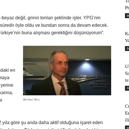
T
P
M
h-beyaz değil, grinin tonları şeklinde işler. YPG’nin
ir süredir öyle oldu ve bundan sonra da devam edecek.
rkiye’nin buna alışması gerektiğini düşünüyorum”.
K
V
D
U
daki en
S
rmaya
t
 yerine
Ö
karına,
Michael Werz
ni
C
E
il
 yıla göre şu anda daha aktif olduğuna işaret eden
H