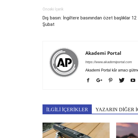
Önceki İçerik
Dış basın: İngiltere basınından özet başlıklar 12
Şubat
Akademi Portal
https://www.akademiportal.com
Akademi Portal kâr amacı gütm
İLGİLİ İÇERİKLER
YAZARIN DİĞER İ