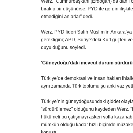
Werz, “Cumhurbaşkanı (Erdoğan) da dahil olm
bırakıp bir düşünürse, PYD ile gergin ilişkil
etmediğini anlarlar” dedi.
Werz, PYD lideri Salih Müslim’in Ankara’ya
gerektiğini; ABD, Suriye’deki Kürt güçleri ve
duyulduğunu söyledi.
‘Güneydoğu’daki mevcut durum sürdürü
Türkiye’de demokrasi ve insan hakları ihlalle
aynı zamanda Türk toplumu şu anki vaziyette
Türkiye’nin güneydoğusundaki şiddet olaylar
“sürdürülemez” olduğunu kaydeden Werz, “H
hükümeti bu çatışmayı askeri yolla kazanabili
mümkün olduğu kadar hızlı biçimde müzaker
konuştu.