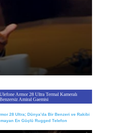
Ulefone Armor 28 Ultra Termal Kameralı
Benzersiz Amiral Gaemisi
mor 28 Ultra; Dünya’da Bir Benzeri ve Rakibi
lmayan En Güçlü Rugged Telefon