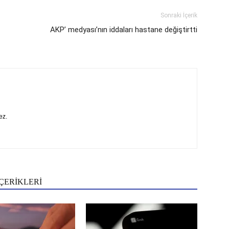
Sonraki İçerik
AKP’ medyası’nın iddaları hastane değiştirtti
ez.
ÇERİKLERİ