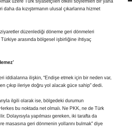
ak üzere Türk siyasetçileri öfkeli söylemleri bir yana
eri daha da kızıştırmanın ulusal çıkarlarına hizmet
 ziyaretler düzenlediği döneme geri dönmeleri
 Türkiye arasında bölgesel işbirliğine ihtiyaç
lemez’
ri iddialarına ilişkin, “Endişe etmek için bir neden var,
n çıkıp ileriye doğru yol alacak güce sahip” dedi.
ıyla ilgili olarak ise, bölgedeki durumun
erkes bu noktada net olmalı. Ne PKK, ne de Türk
r. Dolayısıyla yapılması gereken, iki tarafta da
e masasına geri dönmenin yollarını bulmak” diye