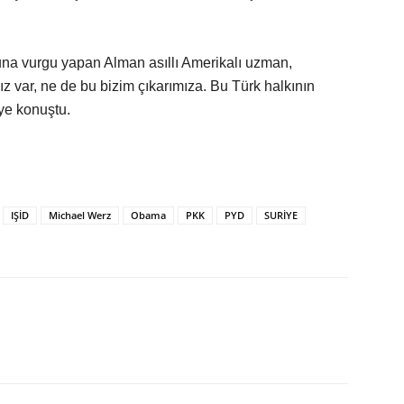
na vurgu yapan Alman asıllı Amerikalı uzman,
ız var, ne de bu bizim çıkarımıza. Bu Türk halkının
iye konuştu.
IŞİD
Michael Werz
Obama
PKK
PYD
SURİYE