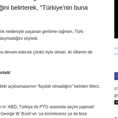
ni belirterek, “Türkiye’nin buna
ık nedeniyle yaşanan gerilime rağmen, Türk-
 duymadığını söyledi.
Ar
aya devam edecek çünkü öyle olmalı, iki ülkenin de
İn
lattı’
rdeki açıklamalarının “faydalı olmadığını” belirten Werz,
U
gö
H
’ın ‘ABD, Türkiye ile PYD arasında seçim yapmalı’
 George W. Bush’un ‘ya bizimlesiniz ya da bize