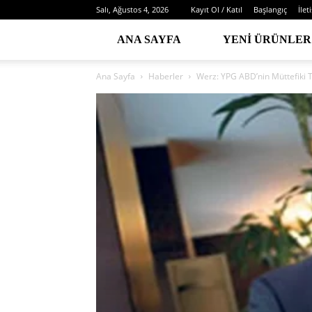
Salı, Ağustos 4, 2026
Kayıt Ol / Katıl
Başlangıç
İlet
ANA SAYFA
YENI ÜRÜNLER
Ana Sayfa
Haberler
Werz: YPG ABD’nin Müttefiki T