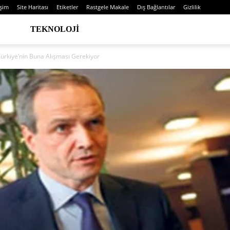
işim
Site Haritası
Etiketler
Rastgele Makale
Dış Bağlantılar
Gizlilik
TEKNOLOJI
ürkiye’nin Buna Alışması Gerekiyor