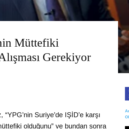
n Müttefiki
Alışması Gerekiyor
Ar
 “YPG’nin Suriye’de IŞİD’e karşı
O
üttefiki olduğunu” ve bundan sonra