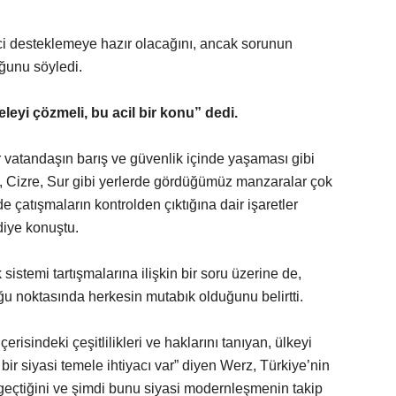
ci desteklemeye hazır olacağını, ancak sorunun
ğunu söyledi.
leyi çözmeli, bu acil bir konu” dedi.
r vatandaşın barış ve güvenlik içinde yaşaması gibi
i, Cizre, Sur gibi yerlerde gördüğümüz manzaralar çok
e çatışmaların kontrolden çıktığına dair işaretler
diye konuştu.
istemi tartışmalarına ilişkin bir soru üzerine de,
ğu noktasında herkesin mutabık olduğunu belirtti.
erisindeki çeşitlilikleri ve haklarını tanıyan, ülkeyi
bir siyasi temele ihtiyacı var” diyen Werz, Türkiye’nin
çtiğini ve şimdi bunu siyasi modernleşmenin takip