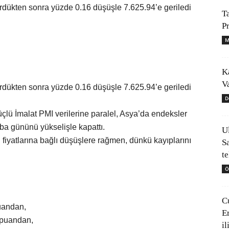
rdükten sonra yüzde 0.16 düşüşle 7.625.94’e geriledi
T
P
M
K
V
rdükten sonra yüzde 0.16 düşüşle 7.625.94’e geriledi
D
ü İmalat PMI verilerine paralel, Asya’da endeksler
ba gününü yükselişle kapattı.
U
 fiyatlarına bağlı düşüşlere rağmen, dünkü kayıplarını
S
t
Ö
C
uandan,
E
 puandan,
il