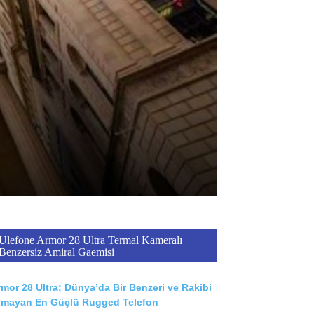
Ulefone Armor 28 Ultra Termal Kameralı
Benzersiz Amiral Gaemisi
mor 28 Ultra; Dünya’da Bir Benzeri ve Rakibi
lmayan En Güçlü Rugged Telefon