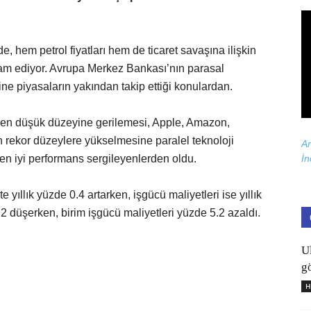
e, hem petrol fiyatları hem de ticaret savaşına ilişkin
am ediyor. Avrupa Merkez Bankası’nın parasal
ne piyasaların yakından takip ettiği konulardan.
n en düşük düzeyine gerilemesi, Apple, Amazon,
nin rekor düzeylere yükselmesine paralel teknoloji
Ar
n iyi performans sergileyenlerden oldu.
İn
e yıllık yüzde 0.4 artarken, işgücü maliyetleri ise yıllık
1.2 düşerken, birim işgücü maliyetleri yüzde 5.2 azaldı.
U
gö
H