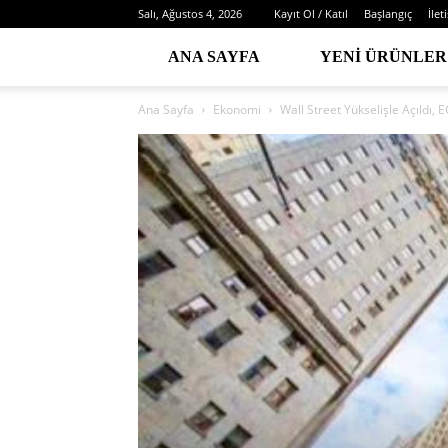
Salı, Ağustos 4, 2026
Kayıt Ol / Katıl
Başlangıç
İlet
ANA SAYFA
YENI ÜRÜNLER
Ana Sayfa
Ekonomi
Wall Street Yükselişle Açıldı,