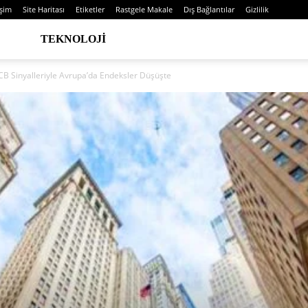
işim
Site Haritası
Etiketler
Rastgele Makale
Dış Bağlantılar
Gizlilik
TEKNOLOJI
 ECB Sinyalleriyle Avrupa’da Endeksler Düşüşte