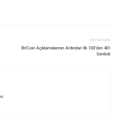
Sonraki İçerik
BitCoin Açıklamalarının Ardından İlk 100’den 40’ı
Geriledi
ez.