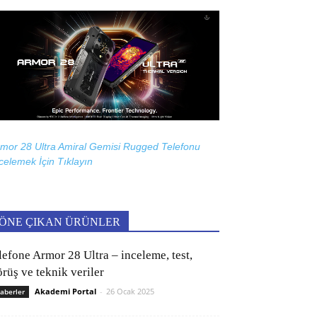
mor 28 Ultra Amiral Gemisi Rugged Telefonu
celemek İçin
Tıklayın
ÖNE ÇIKAN ÜRÜNLER
lefone Armor 28 Ultra – inceleme, test,
rüş ve teknik veriler
Akademi Portal
-
26 Ocak 2025
aberler