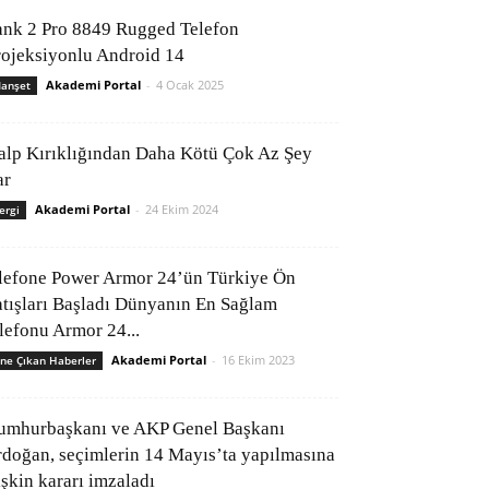
ank 2 Pro 8849 Rugged Telefon
rojeksiyonlu Android 14
Akademi Portal
-
4 Ocak 2025
anşet
alp Kırıklığından Daha Kötü Çok Az Şey
ar
Akademi Portal
-
24 Ekim 2024
ergi
lefone Power Armor 24’ün Türkiye Ön
atışları Başladı Dünyanın En Sağlam
elefonu Armor 24...
Akademi Portal
-
16 Ekim 2023
ne Çıkan Haberler
umhurbaşkanı ve AKP Genel Başkanı
rdoğan, seçimlerin 14 Mayıs’ta yapılmasına
işkin kararı imzaladı