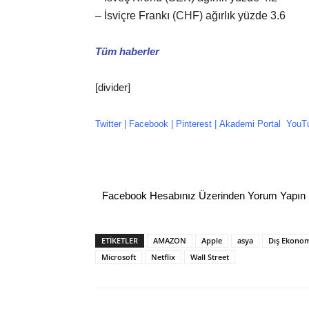
– İsviçre Frankı (CHF) ağırlık yüzde 3.6
Tüm haberler
[divider]
Twitter
|
Facebook
| P
interest
|
Akademi Portal
YouT
Facebook Hesabınız Üzerinden Yorum Yapın
ETİKETLER
AMAZON
Apple
asya
Dış Ekono
Microsoft
Netflix
Wall Street