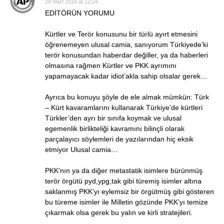
28 Mart 2016 at 12:24
EDİTÖRÜN YORUMU
Kürtler ve Terör konusunu bir türlü ayırt etmesini
öğrenemeyen ulusal camia, sanıyorum Türkiyede’ki
terör konusundan haberdar değiller, ya da haberleri
olmasına rağmen Kürtler ve PKK ayrımını
yapamayacak kadar idiot’akla sahip olsalar gerek…
Ayrıca bu konuyu şöyle de ele almak mümkün: Türk
– Kürt kavaramlarını kullanarak Türkiye’de kürtleri
Türkler’den ayrı bir sınıfa koymak ve ulusal
egemenlik birlikteliği kavramını bilinçli olarak
parçalayıcı söylemleri de yazılarından hiç eksik
etmiyor Ulusal camia…
PKK’nın ya da diğer metastatik isimlere bürünmüş
terör örgütü pyd,ypg,tak gibi türemiş isimler altına
saklanmış PKK’yı eylemsiz bir örgütmüş gibi gösteren
bu türeme isimler ile Milletin gözünde PKK’yı temize
çıkarmak olsa gerek bu yalın ve kirli stratejileri.