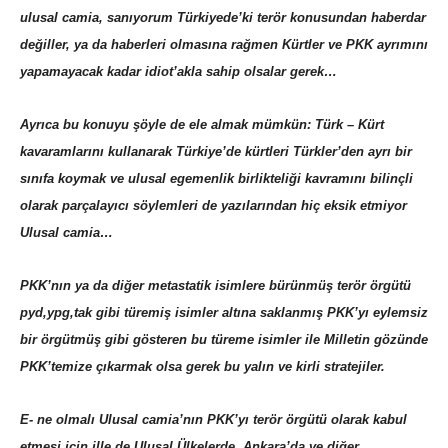
ulusal camia, sanıyorum Türkiyede’ki terör konusundan haberdar
değiller, ya da haberleri olmasına rağmen Kürtler ve PKK ayrımını
yapamayacak kadar idiot’akla sahip olsalar gerek…
Ayrıca bu konuyu şöyle de ele almak mümkün: Türk – Kürt
kavaramlarını kullanarak Türkiye’de kürtleri Türkler’den ayrı bir
sınıfa koymak ve ulusal egemenlik birlikteliği kavramını bilinçli
olarak parçalayıcı söylemleri de yazılarından hiç eksik etmiyor
Ulusal camia…
PKK’nın ya da diğer metastatik isimlere bürünmüş terör örgütü
pyd,ypg,tak gibi türemiş isimler altına saklanmış PKK’yı eylemsiz
bir örgütmüş gibi gösteren bu türeme isimler ile Milletin gözünde
PKK’temize çıkarmak olsa gerek bu yalın ve kirli stratejiler.
E- ne olmalı Ulusal camia’nın PKK’yı terör örgütü olarak kabul
etmesi için ille de Ulusal Ülkelerde ,Ankara’da ve diğer