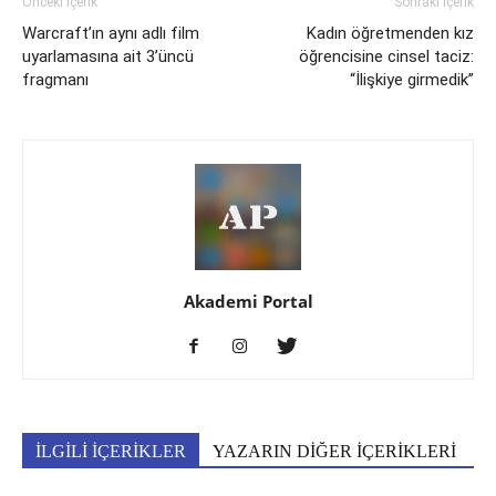
Önceki İçerik
Sonraki İçerik
Warcraft’ın aynı adlı film
Kadın öğretmenden kız
uyarlamasına ait 3’üncü
öğrencisine cinsel taciz:
fragmanı
“İlişkiye girmedik”
Akademi Portal
İLGİLİ İÇERİKLER
YAZARIN DİĞER İÇERİKLERİ