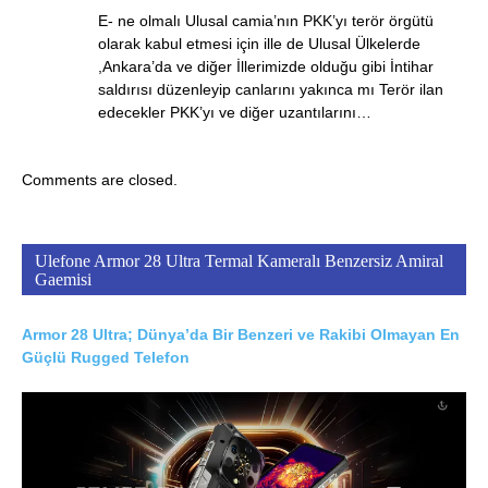
E- ne olmalı Ulusal camia’nın PKK’yı terör örgütü
olarak kabul etmesi için ille de Ulusal Ülkelerde
,Ankara’da ve diğer İllerimizde olduğu gibi İntihar
saldırısı düzenleyip canlarını yakınca mı Terör ilan
edecekler PKK’yı ve diğer uzantılarını…
Comments are closed.
Ulefone Armor 28 Ultra Termal Kameralı Benzersiz Amiral
Gaemisi
Armor 28 Ultra; Dünya’da Bir Benzeri ve Rakibi Olmayan En
Güçlü Rugged Telefon