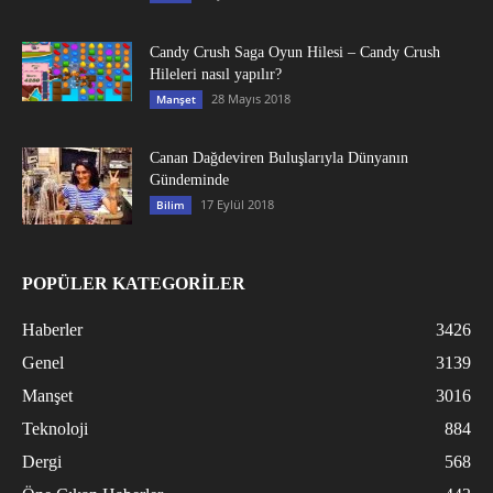
Candy Crush Saga Oyun Hilesi – Candy Crush
Hileleri nasıl yapılır?
28 Mayıs 2018
Manşet
Canan Dağdeviren Buluşlarıyla Dünyanın
Gündeminde
17 Eylül 2018
Bilim
POPÜLER KATEGORİLER
Haberler
3426
Genel
3139
Manşet
3016
Teknoloji
884
Dergi
568