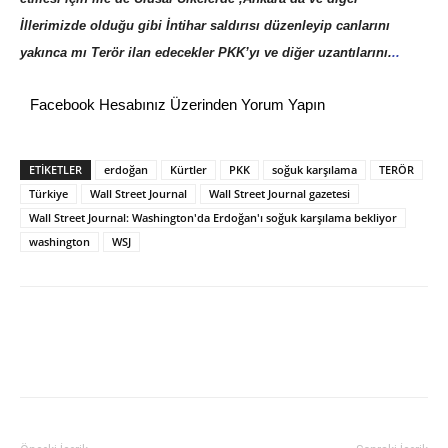
İllerimizde olduğu gibi İntihar saldırısı düzenleyip canlarını
yakınca mı Terör ilan edecekler PKK’yı ve diğer uzantılarını.
..
Facebook Hesabınız Üzerinden Yorum Yapın
ETİKETLER
erdoğan
Kürtler
PKK
soğuk karşılama
TERÖR
Türkiye
Wall Street Journal
Wall Street Journal gazetesi
Wall Street Journal: Washington'da Erdoğan'ı soğuk karşılama bekliyor
washington
WSJ