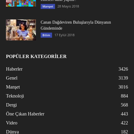
28 Mayıs 2018
Manşet
Canan Dağdeviren Buluşlarıyla Dünyanın
Gündeminde
17 Eylül 2018
Bilim
POPÜLER KATEGORİLER
Haberler
3426
Genel
3139
Manşet
3016
Teknoloji
884
Dergi
568
Öne Çıkan Haberler
443
Video
422
Dünya
182