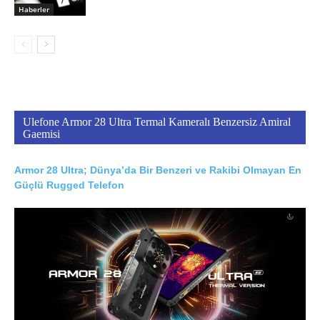
Haberler
Ulefone Armor 28 Ultra Termal Kameralı Benzersiz Amiral
Gaemisi
Armor 28 Ultra; Dünya’da Bir Benzeri ve Rakibi Olmayan En
Güçlü Rugged Telefon