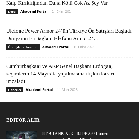
Kalp Kırıklığından Daha Kötü Çok Az Şey Var
Akademi Portal
-
24 Ekim 2024
Dergi
Ulefone Power Armor 24’ün Türkiye Ön Satışları Başladı
Dünyanın En Sağlam telefonu Armor 24...
Akademi Portal
-
16 Ekim 2023
Öne Çıkan Haberler
Cumhurbaşkanı ve AKP Genel Başkanı Erdoğan,
seçimlerin 14 Mayıs’ta yapılmasına ilişkin kararı
imzaladı
Akademi Portal
-
11 Mart 2023
Haberler
EDITÖR ALIR
8849 TANK X 5G 1080P 220 Lümen