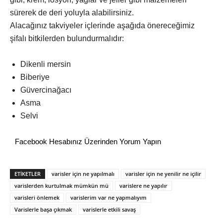
sürerek de deri yoluyla alabilirsiniz.
Alacağınız takviyeler içlerinde aşağıda önereceğimiz
şifalı bitkilerden bulundurmalıdır:
Dikenli mersin
Biberiye
Güvercinağacı
Asma
Selvi
Facebook Hesabınız Üzerinden Yorum Yapın
ETİKETLER
varisler için ne yapılmalı
varisler için ne yenilir ne içilir
varislerden kurtulmak mümkün mü
varislere ne yapılır
varisleri önlemek
varislerim var ne yapmalıyım
Varislerle başa çıkmak
varislerle etkili savaş