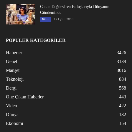
Canan Dağdeviren Buluşlarıyla Dünyanın
Gündeminde
17 Eylül 2018
Bilim
POPÜLER KATEGORİLER
Haberler
3426
Genel
3139
Manşet
3016
Teknoloji
884
Dergi
568
Öne Çıkan Haberler
443
Video
422
Dünya
182
Ekonomi
154