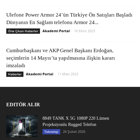
Ulefone Power Armor 24’ün Türkiye Ön Satışları Başladı
Dünyanın En Sağlam telefonu Armor 24...
Akademi Portal
-
16 Ekim 2023
Öne Çıkan Haberler
Cumhurbaşkanı ve AKP Genel Başkanı Erdoğan,
seçimlerin 14 Mayıs’ta yapılmasına ilişkin kararı
imzaladı
Akademi Portal
-
11 Mart 2023
Haberler
EDITÖR ALIR
8849 TANK X 5G 1080P 220 Lümen
Projeksiyonlu Rugged Telefon
26 Şubat 2026
Teknoloji