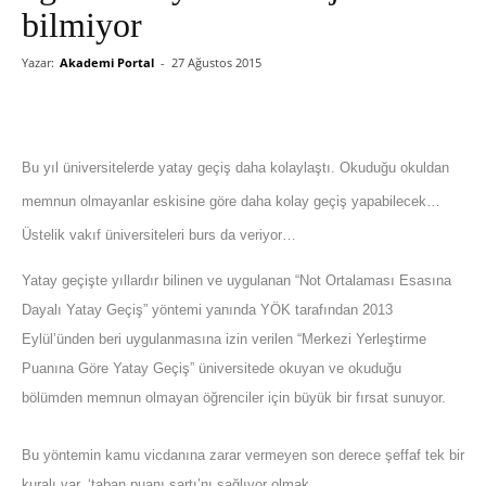
bilmiyor
Yazar:
Akademi Portal
-
27 Ağustos 2015
Bu yıl üniversitelerde yatay geçiş daha kolaylaştı. Okuduğu okuldan
memnun olmayanlar eskisine göre daha kolay geçiş yapabilecek…
Üstelik vakıf üniversiteleri burs da veriyor…
Yatay geçişte yıllardır bilinen ve uygulanan “Not Ortalaması Esasına
Dayalı Yatay Geçiş” yöntemi yanında YÖK tarafından 2013
Eylül’ünden beri uygulanmasına izin verilen “Merkezi Yerleştirme
Puanına Göre Yatay Geçiş” üniversitede okuyan ve okuduğu
bölümden memnun olmayan öğrenciler için büyük bir fırsat sunuyor.
Bu yöntemin kamu vicdanına zarar vermeyen son derece şeffaf tek bir
kuralı var, ‘taban puanı şartı’nı sağlıyor olmak.