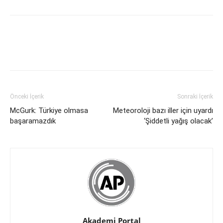
Önceki İçerik
Sonraki İçerik
McGurk: Türkiye olmasa
Meteoroloji bazı iller için uyardı
başaramazdık
‘Şiddetli yağış olacak’
Akademi Portal