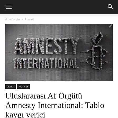
Ana Sayfa
Genel
Genel
Manşet
Uluslararası Af Örgütü
Amnesty International: Tablo
kaygı verici