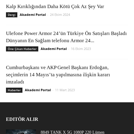
Kalp Kırıklığından Daha Kötü Çok Az Şey Var
Akademi Portal
-
24 Ekim 2024
Dergi
Ulefone Power Armor 24’ün Türkiye Ön Satışları Başladı
Dünyanın En Sağlam telefonu Armor 24...
Akademi Portal
-
16 Ekim 2023
Öne Çıkan Haberler
Cumhurbaşkanı ve AKP Genel Başkanı Erdoğan,
seçimlerin 14 Mayıs’ta yapılmasına ilişkin kararı
imzaladı
Akademi Portal
-
11 Mart 2023
Haberler
EDITÖR ALIR
8849 TANK X 5G 1080P 220 Lümen