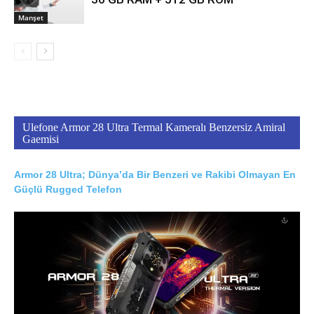
Manşet
Ulefone Armor 28 Ultra Termal Kameralı Benzersiz Amiral
Gaemisi
Armor 28 Ultra; Dünya’da Bir Benzeri ve Rakibi Olmayan En
Güçlü Rugged Telefon