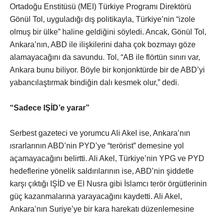
Ortadoğu Enstitüsü (MEI) Türkiye Programı Direktörü
Gönül Tol, uyguladığı dış politikayla, Türkiye’nin “izole
olmuş bir ülke” haline geldiğini söyledi. Ancak, Gönül Tol,
Ankara’nın, ABD ile ilişkilerini daha çok bozmayı göze
alamayacağını da savundu. Tol, “AB ile flörtün sınırı var,
Ankara bunu biliyor. Böyle bir konjonktürde bir de ABD’yi
yabancılaştırmak bindiğin dalı kesmek olur,” dedi
.
“Sadece IŞİD’e yarar”
Serbest gazeteci ve yorumcu Ali Akel ise, Ankara’nın
ısrarlarının ABD’nin PYD’ye “terörist” demesine yol
açamayacağını belirtti. Ali Akel, Türkiye’nin YPG ve PYD
hedeflerine yönelik saldırılarının ise, ABD’nin şiddetle
karşı çıktığı IŞİD ve El Nusra gibi İslamcı terör örgütlerinin
güç kazanmalarına yarayacağını kaydetti. Ali Akel,
Ankara’nın Suriye’ye bir kara harekatı düzenlemesine