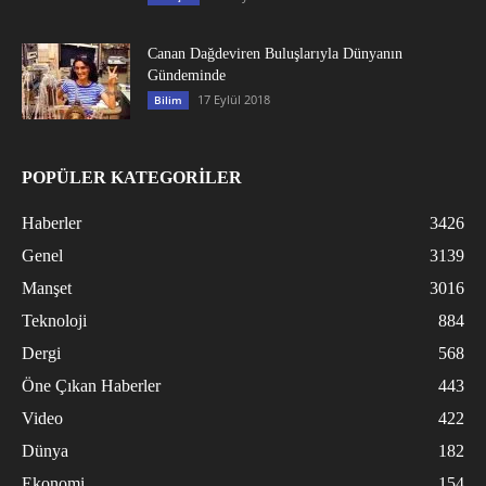
Canan Dağdeviren Buluşlarıyla Dünyanın
Gündeminde
17 Eylül 2018
Bilim
POPÜLER KATEGORİLER
Haberler
3426
Genel
3139
Manşet
3016
Teknoloji
884
Dergi
568
Öne Çıkan Haberler
443
Video
422
Dünya
182
Ekonomi
154