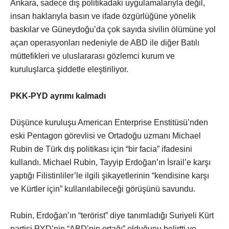
Ankara, sadece dış politikadaki uygulamalarıyla değil,
insan haklarıyla basın ve ifade özgürlüğüne yönelik
baskılar ve Güneydoğu’da çok sayıda sivilin ölümüne yol
açan operasyonları nedeniyle de ABD ile diğer Batılı
müttefikleri ve uluslararası gözlemci kurum ve
kuruluşlarca şiddetle eleştiriliyor.
PKK-PYD ayrımı kalmadı
Düşünce kuruluşu American Enterprise Enstitüsü’nden
eski Pentagon görevlisi ve Ortadoğu uzmanı Michael
Rubin de Türk dış politikası için “bir facia” ifadesini
kullandı. Michael Rubin, Tayyip Erdoğan’ın İsrail’e karşı
yaptığı Filistinliler’le ilgili şikayetlerinin “kendisine karşı
ve Kürtler için” kullanılabileceği görüşünü savundu.
Rubin, Erdoğan’ın “terörist” diye tanımladığı Suriyeli Kürt
partisi PYD’nin “ABD’nin ortağı” olduğunu belirtti ve