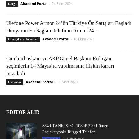
Akademi Portal
-
24 Ekim 2024
Dergi
Ulefone Power Armor 24’ün Türkiye Ön Satışları Başladı
Dünyanın En Sağlam telefonu Armor 24...
Akademi Portal
-
16 Ekim 2023
Öne Çıkan Haberler
Cumhurbaşkanı ve AKP Genel Başkanı Erdoğan,
seçimlerin 14 Mayıs’ta yapılmasına ilişkin kararı
imzaladı
Akademi Portal
-
11 Mart 2023
Haberler
EDITÖR ALIR
8849 TANK X 5G 1080P 220 Lümen
Projeksiyonlu Rugged Telefon
26 Şubat 2026
Teknoloji