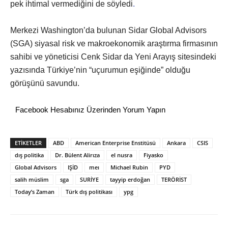
pek ihtimal vermediğini de söyledi
.
Merkezi Washington’da bulunan Sidar Global Advisors
(SGA) siyasal risk ve makroekonomik araştırma firmasının
sahibi ve yöneticisi Cenk Sidar da Yeni Arayış sitesindeki
yazısında Türkiye’nin “uçurumun eşiğinde” olduğu
görüşünü savundu.
Facebook Hesabınız Üzerinden Yorum Yapın
ETİKETLER
ABD
American Enterprise Enstitüsü
Ankara
CSIS
dış politika
Dr. Bülent Alirıza
el nusra
Fiyasko
Global Advisors
IŞİD
meı
Michael Rubin
PYD
salih müslim
sga
SURİYE
tayyip erdoğan
TERÖRİST
Today’s Zaman
Türk dış politikası
ypg