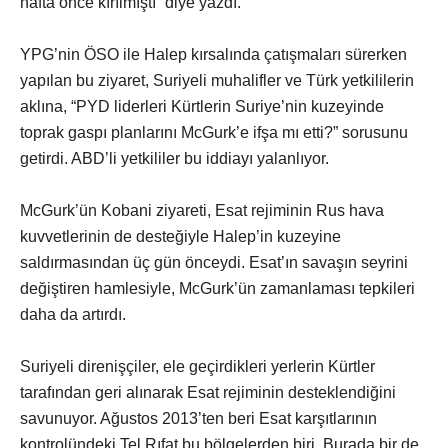
hafta önce kırılmıştı” diye yazdı.
YPG’nin ÖSO ile Halep kırsalında çatışmaları sürerken
yapılan bu ziyaret, Suriyeli muhalifler ve Türk yetkililerin
aklına, “PYD liderleri Kürtlerin Suriye’nin kuzeyinde
toprak gaspı planlarını McGurk’e ifşa mı etti?” sorusunu
getirdi. ABD’li yetkililer bu iddiayı yalanlıyor.
McGurk’ün Kobani ziyareti, Esat rejiminin Rus hava
kuvvetlerinin de desteğiyle Halep’in kuzeyine
saldırmasından üç gün önceydi. Esat’ın savaşın seyrini
değiştiren hamlesiyle, McGurk’ün zamanlaması tepkileri
daha da artırdı.
Suriyeli direnişçiler, ele geçirdikleri yerlerin Kürtler
tarafından geri alınarak Esat rejiminin desteklendiğini
savunuyor. Ağustos 2013’ten beri Esat karşıtlarının
kontrolündeki Tel Rıfat bu bölgelerden biri. Burada bir de