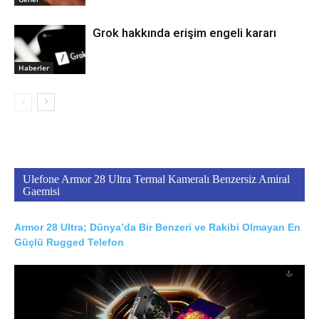
Grok hakkında erişim engeli kararı
Haberler
Ulefone Armor 28 Ultra Termal Kameralı Benzersiz Amiral
Gaemisi
Armor 28 Ultra; Dünya’da Bir Benzeri ve Rakibi Olmayan En
Güçlü Rugged Telefon