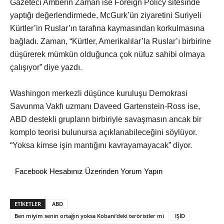
Gazeteci Amberin Zaman ise Foreign Policy sitesinde
yaptığı değerlendirmede, McGurk’ün ziyaretini Suriyeli
Kürtler’in Ruslar’ın tarafına kaymasından korkulmasına
bağladı. Zaman, “Kürtler, Amerikalılar’la Ruslar’ı birbirine
düşürerek mümkün olduğunca çok nüfuz sahibi olmaya
çalışıyor” diye yazdı
.
Washingon merkezli düşünce kuruluşu Demokrasi
Savunma Vakfı uzmanı Daveed Gartenstein-Ross ise,
ABD destekli grupların birbiriyle savaşmasın ancak bir
komplo teorisi bulunursa açıklanabileceğini söylüyor.
“Yoksa kimse işin mantığını kavrayamayacak” diyor.
Facebook Hesabınız Üzerinden Yorum Yapın
ETİKETLER
ABD
Ben miyim senin ortağın yoksa Kobani’deki teröristler mi
IŞİD