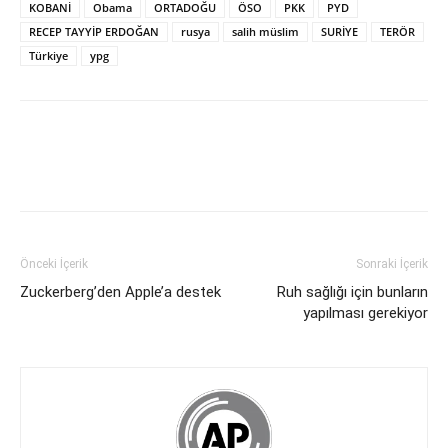
KOBANİ
Obama
ORTADOĞU
ÖSO
PKK
PYD
RECEP TAYYİP ERDOĞAN
rusya
salih müslim
SURİYE
TERÖR
Türkiye
ypg
Önceki İçerik
Sonraki İçerik
Zuckerberg’den Apple’a destek
Ruh sağlığı için bunların
yapılması gerekiyor