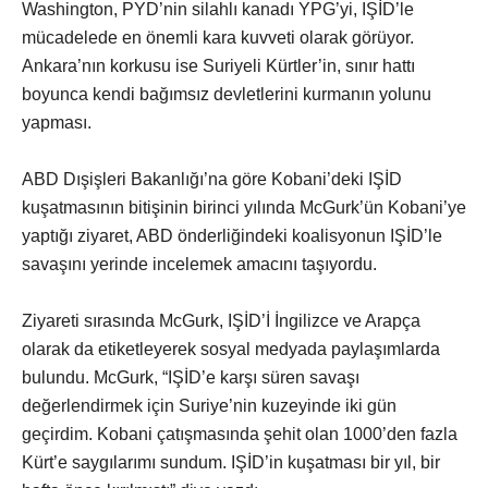
Washington, PYD’nin silahlı kanadı YPG’yi, IŞİD’le
mücadelede en önemli kara kuvveti olarak görüyor.
Ankara’nın korkusu ise Suriyeli Kürtler’in, sınır hattı
boyunca kendi bağımsız devletlerini kurmanın yolunu
yapması.
ABD Dışişleri Bakanlığı’na göre Kobani’deki IŞİD
kuşatmasının bitişinin birinci yılında McGurk’ün Kobani’ye
yaptığı ziyaret, ABD önderliğindeki koalisyonun IŞİD’le
savaşını yerinde incelemek amacını taşıyordu.
Ziyareti sırasında McGurk, IŞİD’İ İngilizce ve Arapça
olarak da etiketleyerek sosyal medyada paylaşımlarda
bulundu. McGurk, “IŞİD’e karşı süren savaşı
değerlendirmek için Suriye’nin kuzeyinde iki gün
geçirdim. Kobani çatışmasında şehit olan 1000’den fazla
Kürt’e saygılarımı sundum. IŞİD’in kuşatması bir yıl, bir