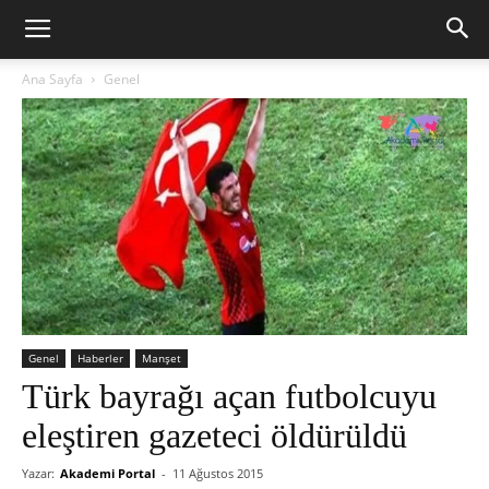
Ana Sayfa
Genel
Genel
Haberler
Manşet
Türk bayrağı açan futbolcuyu
eleştiren gazeteci öldürüldü
Yazar:
Akademi Portal
-
11 Ağustos 2015