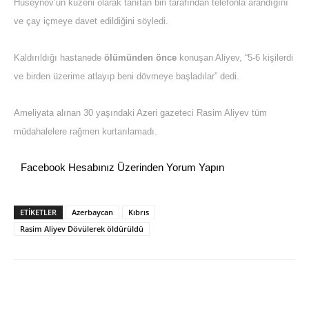
Hüseynov’un kuzeni olarak tanıtan biri tarafından telefonla arandığını
ve çay içmeye davet edildiğini söyledi.
Kaldırıldığı hastanede
ölümünden önce
konuşan Aliyev, “5-6 kişilerdi
ve birden üzerime atlayıp beni dövmeye başladılar” dedi.
Ameliyata alınan 30 yaşındaki Azeri gazeteci Rasim Aliyev tüm
müdahalelere rağmen kurtarılamadı.
Facebook Hesabınız Üzerinden Yorum Yapın
ETİKETLER
Azerbaycan
Kıbrıs
Rasim Aliyev Dövülerek öldürüldü