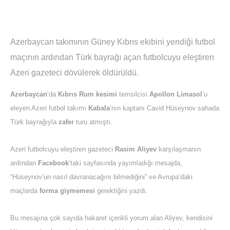
Azerbaycan takımının Güney Kıbrıs ekibini yendiği futbol
maçının ardından Türk bayrağı açan futbolcuyu eleştiren
Azeri gazeteci dövülerek öldürüldü.
Azerbaycan
‘da
Kıbrıs Rum kesimi
temsilcisi
Apollon Limasol
‘u
eleyen Azeri futbol takımı
Kabala
’nın kaptanı Cavid Hüseynov sahada
Türk bayrağıyla
zafer
turu atmıştı.
Azeri futbolcuyu eleştiren gazeteci
Rasim Aliyev
karşılaşmanın
ardından
Facebook
’taki sayfasında yayımladığı mesajda,
“Hüseynov’un nasıl davranacağını bilmediğini” ve Avrupa’daki
maçlarda
forma giymemesi
gerektiğini yazdı.
Bu mesajına çok sayıda hakaret içerikli yorum alan Aliyev, kendisini