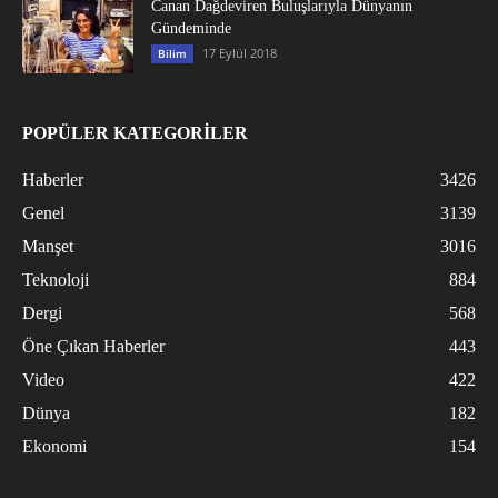
Canan Dağdeviren Buluşlarıyla Dünyanın
Gündeminde
17 Eylül 2018
Bilim
POPÜLER KATEGORİLER
Haberler
3426
Genel
3139
Manşet
3016
Teknoloji
884
Dergi
568
Öne Çıkan Haberler
443
Video
422
Dünya
182
Ekonomi
154