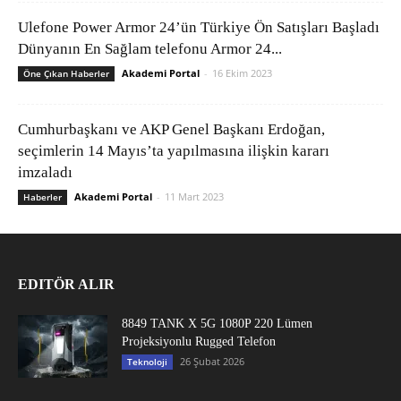
Ulefone Power Armor 24’ün Türkiye Ön Satışları Başladı
Dünyanın En Sağlam telefonu Armor 24...
Akademi Portal
-
16 Ekim 2023
Öne Çıkan Haberler
Cumhurbaşkanı ve AKP Genel Başkanı Erdoğan,
seçimlerin 14 Mayıs’ta yapılmasına ilişkin kararı
imzaladı
Akademi Portal
-
11 Mart 2023
Haberler
EDITÖR ALIR
8849 TANK X 5G 1080P 220 Lümen
Projeksiyonlu Rugged Telefon
26 Şubat 2026
Teknoloji