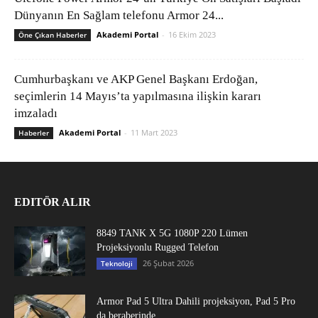
Dünyanın En Sağlam telefonu Armor 24...
Akademi Portal
-
16 Ekim 2023
Öne Çıkan Haberler
Cumhurbaşkanı ve AKP Genel Başkanı Erdoğan,
seçimlerin 14 Mayıs’ta yapılmasına ilişkin kararı
imzaladı
Akademi Portal
-
11 Mart 2023
Haberler
EDITÖR ALIR
8849 TANK X 5G 1080P 220 Lümen
Projeksiyonlu Rugged Telefon
26 Şubat 2026
Teknoloji
Armor Pad 5 Ultra Dahili projeksiyon, Pad 5 Pro
da beraberinde...