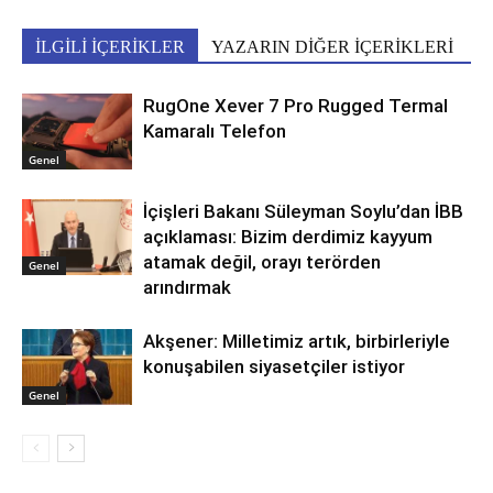
İLGİLİ İÇERİKLER
YAZARIN DİĞER İÇERİKLERİ
RugOne Xever 7 Pro Rugged Termal
Kamaralı Telefon
Genel
İçişleri Bakanı Süleyman Soylu’dan İBB
açıklaması: Bizim derdimiz kayyum
atamak değil, orayı terörden
Genel
arındırmak
Akşener: Milletimiz artık, birbirleriyle
konuşabilen siyasetçiler istiyor
Genel