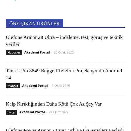
ÖNE ÇIKAN ÜRÜNLER
Ulefone Armor 28 Ultra – inceleme, test, görüş ve teknik
veriler
Akademi Portal
-
26 Ocak 2025
Haberler
Tank 2 Pro 8849 Rugged Telefon Projeksiyonlu Android
14
Akademi Portal
-
4 Ocak 2025
Manşet
Kalp Kırıklığından Daha Kötü Çok Az Şey Var
Akademi Portal
-
24 Ekim 2024
Dergi
Ulefone Power Armor 24’ün Türkiye Ön Satışları Başladı