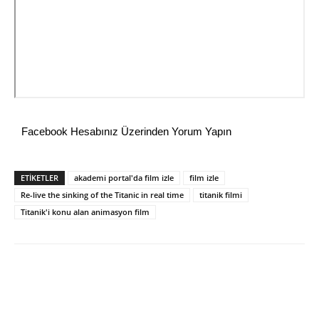
Facebook Hesabınız Üzerinden Yorum Yapın
ETİKETLER
akademi portal'da film izle
film izle
Re-live the sinking of the Titanic in real time
titanik filmi
Titanik'i konu alan animasyon film