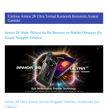
Ulefone Armor 28 Ultra Termal Kameralı Benzersiz Amiral
Gaemisi
Armor 28 Ultra; Dünya’da Bir Benzeri ve Rakibi Olmayan En
Güçlü Rugged Telefon
Armor 28 Ultra Amiral Gemisi Rugged Telefonu İncelemek İçin
Tıklayın