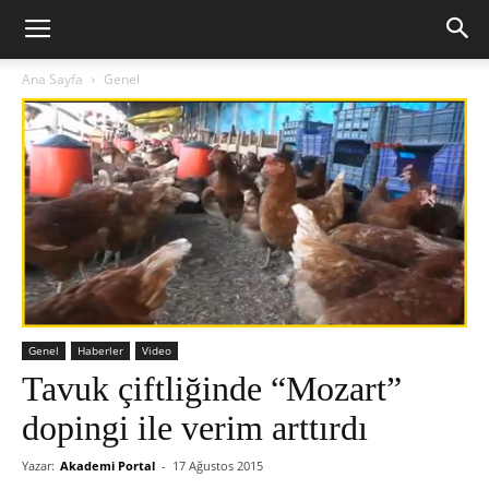
Ana Sayfa
Genel
Genel
Haberler
Video
Tavuk çiftliğinde “Mozart”
dopingi ile verim arttırdı
Yazar:
Akademi Portal
-
17 Ağustos 2015