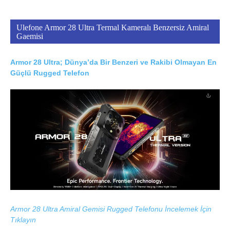
Ulefone Armor 28 Ultra Termal Kameralı Benzersiz Amiral
Gaemisi
Armor 28 Ultra; Dünya’da Bir Benzeri ve Rakibi Olmayan En
Güçlü Rugged Telefon
Armor 28 Ultra Amiral Gemisi Rugged Telefonu İncelemek İçin
Tıklayın