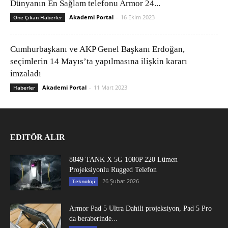
Dünyanın En Sağlam telefonu Armor 24...
Akademi Portal
-
16 Ekim 2023
Öne Çıkan Haberler
Cumhurbaşkanı ve AKP Genel Başkanı Erdoğan,
seçimlerin 14 Mayıs’ta yapılmasına ilişkin kararı
imzaladı
Akademi Portal
-
11 Mart 2023
Haberler
EDITÖR ALIR
8849 TANK X 5G 1080P 220 Lümen
Projeksiyonlu Rugged Telefon
26 Şubat 2026
Teknoloji
Armor Pad 5 Ultra Dahili projeksiyon, Pad 5 Pro
da beraberinde...