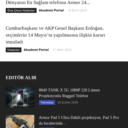
Dünyanın En Sağlam telefonu Armor 24...
Akademi Portal
-
16 Ekim 2023
Öne Çıkan Haberler
Cumhurbaşkanı ve AKP Genel Başkanı Erdoğan,
seçimlerin 14 Mayıs’ta yapılmasına ilişkin kararı
imzaladı
Akademi Portal
-
11 Mart 2023
Haberler
EDITÖR ALIR
8849 TANK X 5G 1080P 220 Lümen
Projeksiyonlu Rugged Telefon
26 Şubat 2026
Teknoloji
Armor Pad 5 Ultra Dahili projeksiyon, Pad 5 Pro
da beraberinde...