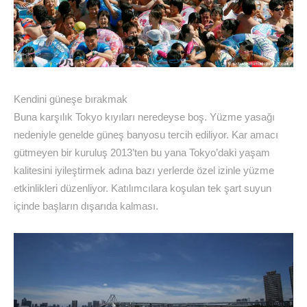
Kendini güneşe bırakmak
Buna karşılık Tokyo kıyıları neredeyse boş. Yüzme yasağı
nedeniyle genelde güneş banyosu tercih ediliyor. Kar amacı
gütmeyen bir kuruluş 2013’ten bu yana Tokyo’daki yaşam
kalitesini iyileştirmek adına bazı yerlerde özel izinle yüzme
etkinlikleri düzenliyor. Katılımcılara koşulan tek şart suyun
içinde başların dışarıda kalması.