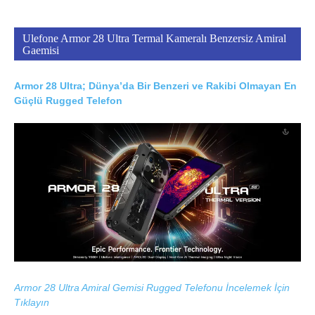
Ulefone Armor 28 Ultra Termal Kameralı Benzersiz Amiral
Gaemisi
Armor 28 Ultra; Dünya’da Bir Benzeri ve Rakibi Olmayan En
Güçlü Rugged Telefon
Armor 28 Ultra Amiral Gemisi Rugged Telefonu İncelemek İçin
Tıklayın