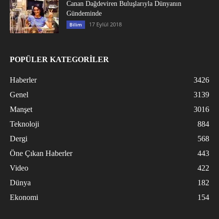
Canan Dağdeviren Buluşlarıyla Dünyanın
Gündeminde
17 Eylül 2018
Bilim
POPÜLER KATEGORİLER
Haberler
3426
Genel
3139
Manşet
3016
Teknoloji
884
Dergi
568
Öne Çıkan Haberler
443
Video
422
Dünya
182
Ekonomi
154