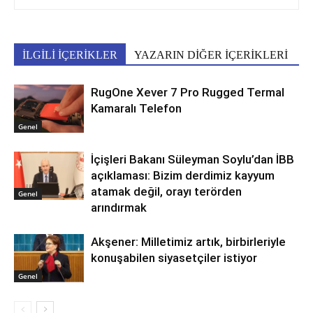
İLGİLİ İÇERİKLER
YAZARIN DİĞER İÇERİKLERİ
RugOne Xever 7 Pro Rugged Termal
Kamaralı Telefon
Genel
İçişleri Bakanı Süleyman Soylu’dan İBB
açıklaması: Bizim derdimiz kayyum
atamak değil, orayı terörden
Genel
arındırmak
Akşener: Milletimiz artık, birbirleriyle
konuşabilen siyasetçiler istiyor
Genel