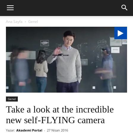
Ana Sayfa
Genel
Genel
Take a look at the incredible
new self-FLYING camera
Yazar:
Akademi Portal
-
27 Nisan 2016