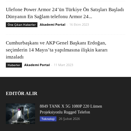
Ulefone Power Armor 24’ün Türkiye Ön Satışları Başladı
Dünyanın En Sağlam telefonu Armor 24...
Akademi Portal
-
16 Ekim 2023
Öne Çıkan Haberler
Cumhurbaşkanı ve AKP Genel Başkanı Erdoğan,
seçimlerin 14 Mayıs’ta yapılmasına ilişkin kararı
imzaladı
Akademi Portal
-
11 Mart 2023
Haberler
EDITÖR ALIR
8849 TANK X 5G 1080P 220 Lümen
Projeksiyonlu Rugged Telefon
26 Şubat 2026
Teknoloji