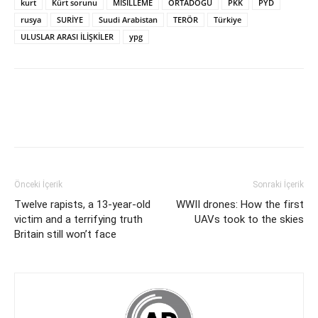
kurt
Kürt sorunu
MİSİLLEME
ORTADOĞU
PKK
PYD
rusya
SURİYE
Suudi Arabistan
TERÖR
Türkiye
ULUSLAR ARASI İLİŞKİLER
ypg
Önceki İçerik
Sonraki İçerik
Twelve rapists, a 13-year-old
WWII drones: How the first
victim and a terrifying truth
UAVs took to the skies
Britain still won’t face