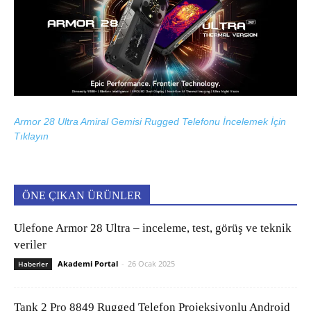
Armor 28 Ultra Amiral Gemisi Rugged Telefonu İncelemek İçin
Tıklayın
ÖNE ÇIKAN ÜRÜNLER
Ulefone Armor 28 Ultra – inceleme, test, görüş ve teknik
veriler
Akademi Portal
-
26 Ocak 2025
Haberler
Tank 2 Pro 8849 Rugged Telefon Projeksiyonlu Android