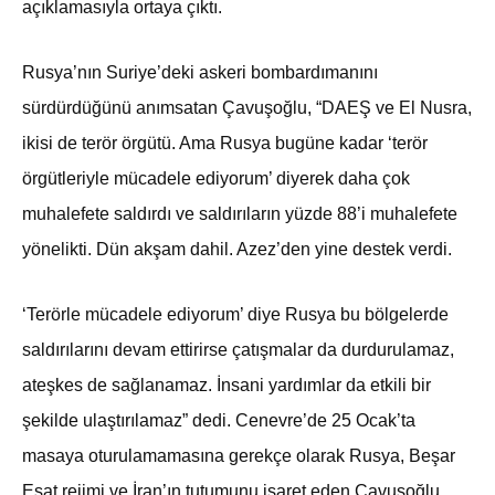
açıklamasıyla ortaya çıktı.
Rusya’nın Suriye’deki askeri bombardımanını
sürdürdüğünü anımsatan Çavuşoğlu, “DAEŞ ve El Nusra,
ikisi de terör örgütü. Ama Rusya bugüne kadar ‘terör
örgütleriyle mücadele ediyorum’ diyerek daha çok
muhalefete saldırdı ve saldırıların yüzde 88’i muhalefete
yönelikti. Dün akşam dahil. Azez’den yine destek verdi.
‘Terörle mücadele ediyorum’ diye Rusya bu bölgelerde
saldırılarını devam ettirirse çatışmalar da durdurulamaz,
ateşkes de sağlanamaz. İnsani yardımlar da etkili bir
şekilde ulaştırılamaz” dedi. Cenevre’de 25 Ocak’ta
masaya oturulamamasına gerekçe olarak Rusya, Beşar
Esat rejimi ve İran’ın tutumunu işaret eden Çavuşoğlu,