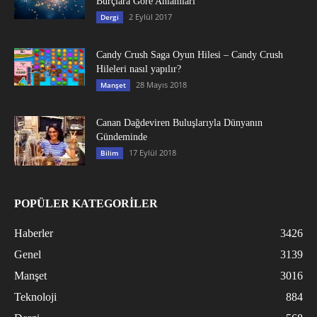
Burçlara Göre Anlamları
2 Eylül 2017
Dergi
Candy Crush Saga Oyun Hilesi – Candy Crush
Hileleri nasıl yapılır?
28 Mayıs 2018
Manşet
Canan Dağdeviren Buluşlarıyla Dünyanın
Gündeminde
17 Eylül 2018
Bilim
POPÜLER KATEGORİLER
Haberler
3426
Genel
3139
Manşet
3016
Teknoloji
884