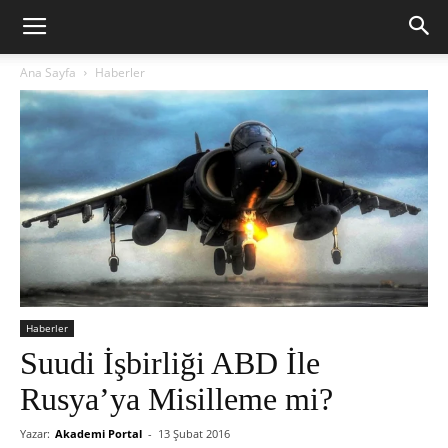
Ana Sayfa
Haberler
Haberler
Suudi İşbirliği ABD İle
Rusya’ya Misilleme mi?
Yazar:
Akademi Portal
-
13 Şubat 2016