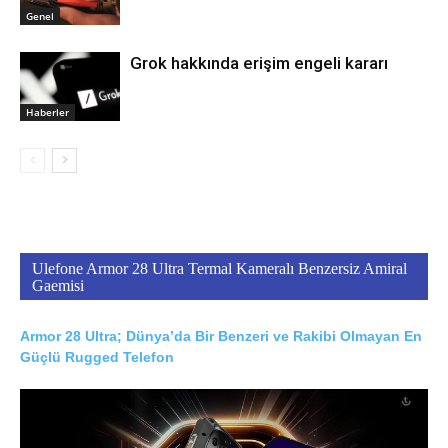
Genel
Grok hakkında erişim engeli kararı
Haberler
Ulefone Armor 28 Ultra Termal Kameralı Benzersiz Amiral
Gaemisi
Armor 28 Ultra; Dünya’da Bir Benzeri ve Rakibi Olmayan En
Güçlü Rugged Telefon