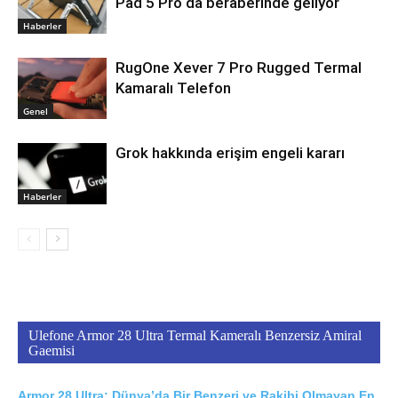
Pad 5 Pro da beraberinde geliyor
Haberler
RugOne Xever 7 Pro Rugged Termal
Kamaralı Telefon
Genel
Grok hakkında erişim engeli kararı
Haberler
Ulefone Armor 28 Ultra Termal Kameralı Benzersiz Amiral
Gaemisi
Armor 28 Ultra; Dünya’da Bir Benzeri ve Rakibi Olmayan En