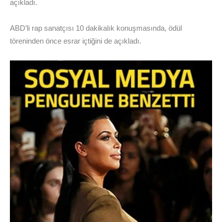
açıkladı.
ABD’li rap sanatçısı 10 dakikalık konuşmasında, ödül
töreninden önce esrar içtiğini de açıkladı.