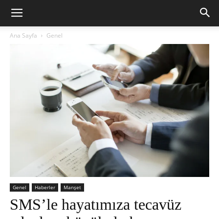
Ana Sayfa
Genel
Genel
Haberler
Manşet
SMS’le hayatımıza tecavüz