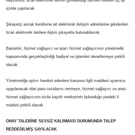
başvurusu, ticari elektronik iletinin gönderildiği tarihten itibaren üç ay
içinde yapılacak.
Şikayetçi ancak kendisine ait elektronik iletişim adreslerine gönderilen
ticari elektronik iletilere ilişkin şikayette bulunabilecek.
Bakanlık, hizmet sağlayıcı ve aracı hizmet sağlayıcının yönetmelik
kapsamında gerçekleştirdiği faaliyet ve işlemleri denetlemeye yetkili
olacak.
Yönetmeliğe aykırı hareket edenlere kanunun ilgili maddesi uyarınca
uygulanacak idari para cezalarını vermeye, hizmet sağlayıcı ve aracı
hizmet sağlayıcının sicile kayıtlı merkezinin bulunduğu yerdeki il
müdürü yetkili olacak.
ONAY TALEBİNE SESSİZ KALINMASI DURUMUNDA TALEP
REDDEDİLMİŞ SAYILACAK