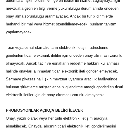
durumlara ilişkin bildirimleri içeren iletiler ile hizmet sağlayıcıya ilgili
mevzuatla getirilen bilgi verme yükümlülüğü durumlarında önceden
onay alma zorunluluğu aranmayacak. Ancak bu tür bildirimlerde
herhangi bir mal veya hizmet özendirilemeyecek, bunların tanıtımı
yapılamayacak.
Tacir veya esnaf olan alıcıların elektronik iletişim adreslerine
gönderilen ticari elektronik iletiler için önceden onay alınması zorunlu
olmayacak. Ancak tacir ve esnafların reddetme hakkını kullanması
halinde onayları alınmadan ticari elektronik ileti gönderilemeyecek.
Sermaye piyasasına ilişkin mevzuat uyarınca aracılık faaliyetinde
bulunan şirketlerce müşterilerine bilgilendirme amaçlı gönderilen ticari
elektronik iletiler için de onay alınması zorunlu olmayacak.
PROMOSYONLAR AÇIKÇA BELİRTİLECEK
Onay, yazılı olarak veya her türlü elektronik iletişim aracıyla
alınabilecek. Onayda, alıcının ticari elektronik ileti gönderilmesini