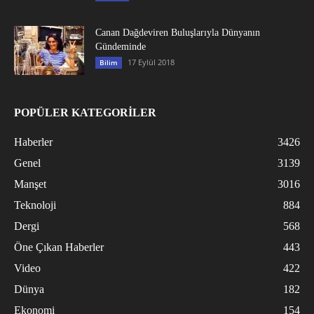
Canan Dağdeviren Buluşlarıyla Dünyanın
Gündeminde
17 Eylül 2018
Bilim
POPÜLER KATEGORİLER
Haberler
3426
Genel
3139
Manşet
3016
Teknoloji
884
Dergi
568
Öne Çıkan Haberler
443
Video
422
Dünya
182
Ekonomi
154