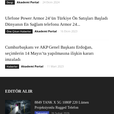
Akademi Portal
-
24 Ekim 2024
Dergi
Ulefone Power Armor 24’ün Türkiye Ön Satışları Başladı
Dünyanın En Sağlam telefonu Armor 24...
Akademi Portal
-
16 Ekim 2023
Öne Çıkan Haberler
Cumhurbaşkanı ve AKP Genel Başkanı Erdoğan,
seçimlerin 14 Mayıs’ta yapılmasına ilişkin kararı
imzaladı
Akademi Portal
-
11 Mart 2023
Haberler
EDITÖR ALIR
8849 TANK X 5G 1080P 220 Lümen
Projeksiyonlu Rugged Telefon
26 Şubat 2026
Teknoloji