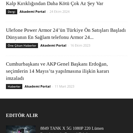
Kalp Kırıklığından Daha Kötü Çok Az Şey Var
Akademi Portal
-
24 Ekim 2024
Dergi
Ulefone Power Armor 24’ün Türkiye Ön Satışları Başladı
Dünyanın En Sağlam telefonu Armor 24...
Akademi Portal
-
16 Ekim 2023
Öne Çıkan Haberler
Cumhurbaşkanı ve AKP Genel Başkanı Erdoğan,
seçimlerin 14 Mayıs’ta yapılmasına ilişkin kararı
imzaladı
Akademi Portal
-
11 Mart 2023
Haberler
EDITÖR ALIR
8849 TANK X 5G 1080P 220 Lümen