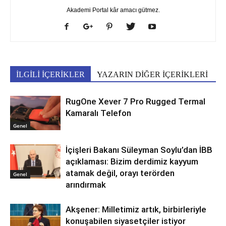
Akademi Portal kâr amacı gütmez.
İLGİLİ İÇERİKLER
YAZARIN DİĞER İÇERİKLERİ
RugOne Xever 7 Pro Rugged Termal
Kamaralı Telefon
Genel
İçişleri Bakanı Süleyman Soylu’dan İBB
açıklaması: Bizim derdimiz kayyum
atamak değil, orayı terörden
Genel
arındırmak
Akşener: Milletimiz artık, birbirleriyle
konuşabilen siyasetçiler istiyor