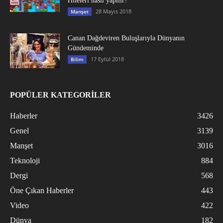
Hileleri nasıl yapılır?
28 Mayıs 2018
Manşet
Canan Dağdeviren Buluşlarıyla Dünyanın
Gündeminde
17 Eylül 2018
Bilim
POPÜLER KATEGORİLER
Haberler
3426
Genel
3139
Manşet
3016
Teknoloji
884
Dergi
568
Öne Çıkan Haberler
443
Video
422
Dünya
182