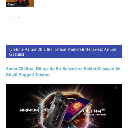
Genel
Ulefone Armor 28 Ultra Termal Kameralı Benzersiz Amiral
Gaemisi
Armor 28 Ultra; Dünya’da Bir Benzeri ve Rakibi Olmayan En
Güçlü Rugged Telefon