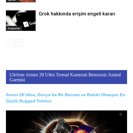
Grok hakkında erişim engeli kararı
Haberler
Ulefone Armor 28 Ultra Termal Kameralı Benzersiz Amiral
Gaemisi
Armor 28 Ultra; Dünya’da Bir Benzeri ve Rakibi Olmayan En
Güçlü Rugged Telefon