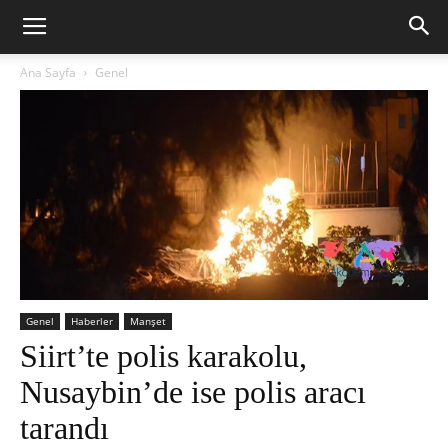
Ana Sayfa
Genel
Genel
Haberler
Manşet
Siirt’te polis karakolu,
Nusaybin’de ise polis aracı
tarandı