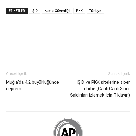
ETİKETLER
IŞİD
Kamu Güvenliği
PKK
Türkiye
Önceki İçerik
Sonraki İçerik
Muğla’da 4,2 büyüklüğünde
IŞİD ve PKK sitelerine siber
deprem
darbe (Canlı Canlı Siber
Saldırıları izlemek İçin Tıklayın)