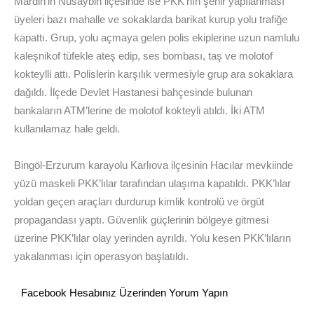
Mardin’in Nusaybin ilçesinde ise PKK’nın şehir yapılanması
üyeleri bazı mahalle ve sokaklarda barikat kurup yolu trafiğe
kapattı. Grup, yolu açmaya gelen polis ekiplerine uzun namlulu
kaleşnikof tüfekle ateş edip, ses bombası, taş ve molotof
kokteylli attı. Polislerin karşılık vermesiyle grup ara sokaklara
dağıldı. İlçede Devlet Hastanesi bahçesinde bulunan
bankaların ATM’lerine de molotof kokteyli atıldı. İki ATM
kullanılamaz hale geldi.
Bingöl-Erzurum karayolu Karlıova ilçesinin Hacılar mevkiinde
yüzü maskeli PKK’lılar tarafından ulaşıma kapatıldı. PKK’lılar
yoldan geçen araçları durdurup kimlik kontrolü ve örgüt
propagandası yaptı. Güvenlik güçlerinin bölgeye gitmesi
üzerine PKK’lılar olay yerinden ayrıldı. Yolu kesen PKK’lıların
yakalanması için operasyon başlatıldı.
Facebook Hesabınız Üzerinden Yorum Yapın