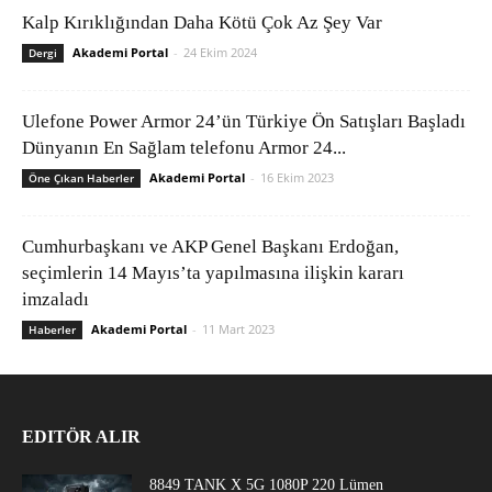
Kalp Kırıklığından Daha Kötü Çok Az Şey Var
Akademi Portal
-
24 Ekim 2024
Dergi
Ulefone Power Armor 24’ün Türkiye Ön Satışları Başladı
Dünyanın En Sağlam telefonu Armor 24...
Akademi Portal
-
16 Ekim 2023
Öne Çıkan Haberler
Cumhurbaşkanı ve AKP Genel Başkanı Erdoğan,
seçimlerin 14 Mayıs’ta yapılmasına ilişkin kararı
imzaladı
Akademi Portal
-
11 Mart 2023
Haberler
EDITÖR ALIR
8849 TANK X 5G 1080P 220 Lümen