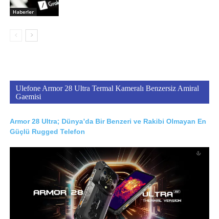
Haberler
Ulefone Armor 28 Ultra Termal Kameralı Benzersiz Amiral
Gaemisi
Armor 28 Ultra; Dünya’da Bir Benzeri ve Rakibi Olmayan En
Güçlü Rugged Telefon