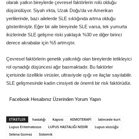
olarak yatkın bireylerde çevresel faktörlerin rolü olduğu
düşünülüyor. Siyah ırkta, Uzak Doğu’da ve Amerikan
yerlilerinde, bazı ailelerde SLE sıklığında artma olduğu
gösterilmiştir. Eğer bir aile bireyinde SLE varsa, tek yumurta
ikizlerinde SLE gelişme riski yaklaşık %30 ve diğer birinci
derece akrabalar için %5 artmıştır.
Çevresel faktörlerin genetik yatkınlığı olan bireylerde tetikleyici
rol oynadığı düşüncesi ağır basmaktadır. Bu faktörler
içerisinde özellikle virüsler, ultraviyole ışığı ve ilaçlar sayılabilir.
SLE gelişmesinde kadın cinsiyeti de önemli bir risk faktörüdür.
Facebook Hesabınız Üzerinden Yorum Yapın
ETİKETLER
hastalığı
Kaposi
KEMOTERAPİ
latincede kurt
Lupus Eritematozus
LUPUS HASTALIĞI NEDİR
Lupus sözcüğü
Selena Gomez
Sistemik