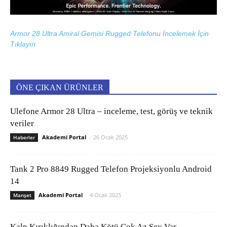
Armor 28 Ultra Amiral Gemisi Rugged Telefonu İncelemek İçin
Tıklayın
ÖNE ÇIKAN ÜRÜNLER
Ulefone Armor 28 Ultra – inceleme, test, görüş ve teknik
veriler
Akademi Portal
-
26 Ocak 2025
Haberler
Tank 2 Pro 8849 Rugged Telefon Projeksiyonlu Android
14
Akademi Portal
-
4 Ocak 2025
Manşet
Kalp Kırıklığından Daha Kötü Çok Az Şey Var