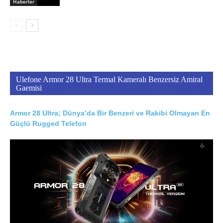
Haberler
Ulefone Armor 28 Ultra Termal Kameralı Benzersiz Amiral
Gaemisi
Armor 28 Ultra; Dünya’da Bir Benzeri ve Rakibi Olmayan En
Güçlü Rugged Telefon