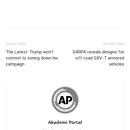
Önceki İçerik
Sonraki İçerik
The Latest: Trump won’t
DARPA reveals designs for
commit to toning down his
off-road GXV-T armored
campaign
vehicles
Akademi Portal