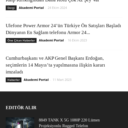
Akademi Portal
-
24 Ekim 2024
Dergi
Ulefone Power Armor 24’ün Türkiye Ön Satışları Başladı
Dünyanın En Sağlam telefonu Armor 24...
Akademi Portal
-
16 Ekim 2023
Öne Çıkan Haberler
Cumhurbaşkanı ve AKP Genel Başkanı Erdoğan,
seçimlerin 14 Mayıs’ta yapılmasına ilişkin kararı
imzaladı
Akademi Portal
-
11 Mart 2023
Haberler
EDITÖR ALIR
8849 TANK X 5G 1080P 220 Lümen
Projeksiyonlu Rugged Telefon