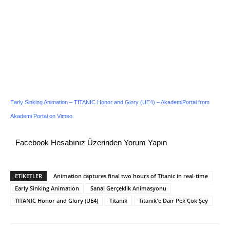
Early Sinking Animation – TITANIC Honor and Glory (UE4) – AkademiPortal
from
Akademi Portal
on
Vimeo
.
Facebook Hesabınız Üzerinden Yorum Yapın
ETİKETLER
Animation captures final two hours of Titanic in real-time
Early Sinking Animation
Sanal Gerçeklik Animasyonu
TITANIC Honor and Glory (UE4)
Titanik
Titanik'e Dair Pek Çok Şey