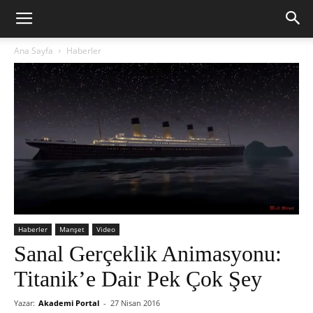
Ana Sayfa
Haberler
Haberler
Manşet
Video
Sanal Gerçeklik Animasyonu:
Titanik’e Dair Pek Çok Şey
Yazar:
Akademi Portal
-
27 Nisan 2016