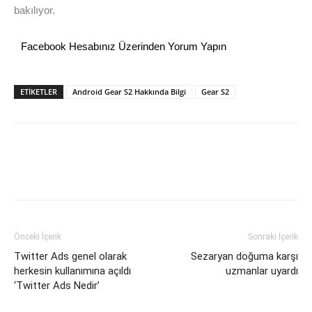
bakılıyor.
Facebook Hesabınız Üzerinden Yorum Yapın
ETİKETLER
Android Gear S2 Hakkında Bilgi
Gear S2
Önceki İçerik
Sonraki İçerik
Twitter Ads genel olarak
Sezaryan doğuma karşı
herkesin kullanımına açıldı
uzmanlar uyardı
‘Twitter Ads Nedir’