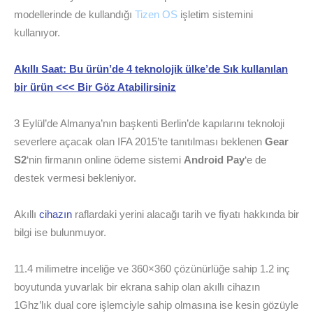
modellerinde de kullandığı
Tizen OS
işletim sistemini
kullanıyor.
Akıllı Saat: Bu ürün’de 4 teknolojik ülke’de Sık kullanılan
bir ürün <<< Bir Göz Atabilirsiniz
3 Eylül’de Almanya’nın başkenti Berlin’de kapılarını teknoloji
severlere açacak olan IFA 2015’te tanıtılması beklenen
Gear
S2
‘nin firmanın online ödeme sistemi
Android Pay
‘e de
destek vermesi bekleniyor.
Akıllı
cihazın
raflardaki yerini alacağı tarih ve fiyatı hakkında bir
bilgi ise bulunmuyor.
11.4 milimetre inceliğe ve 360×360 çözünürlüğe sahip 1.2 inç
boyutunda yuvarlak bir ekrana sahip olan akıllı cihazın
1Ghz’lık dual core işlemciyle sahip olmasına ise kesin gözüyle