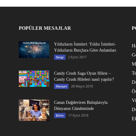
POPÜLER MESAJLAR
P
Yıldızların İsimleri: Yıldız İsimleri-
Ha
Yıldızların Burçlara Göre Anlamları
G
2 Eylül 2017
Dergi
M
Te
Candy Crush Saga Oyun Hilesi –
Candy Crush Hileleri nasıl yapılır?
D
28 Mayıs 2018
Manşet
Ö
V
Canan Dağdeviren Buluşlarıyla
Dünyanın Gündeminde
D
17 Eylül 2018
Bilim
E