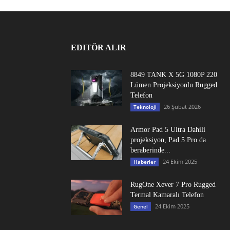
EDITÖR ALIR
8849 TANK X 5G 1080P 220
Lümen Projeksiyonlu Rugged
Telefon
26 Şubat 2026
Teknoloji
Armor Pad 5 Ultra Dahili
projeksiyon, Pad 5 Pro da
beraberinde...
24 Ekim 2025
Haberler
RugOne Xever 7 Pro Rugged
Termal Kamaralı Telefon
24 Ekim 2025
Genel