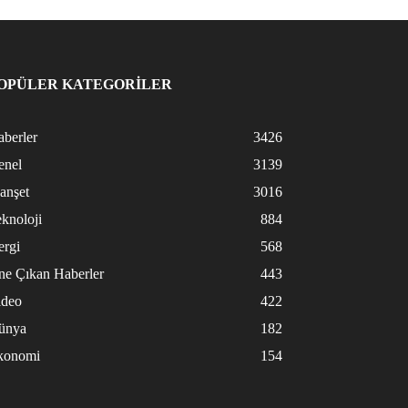
OPÜLER KATEGORİLER
berler
3426
enel
3139
anşet
3016
knoloji
884
ergi
568
ne Çıkan Haberler
443
ideo
422
ünya
182
konomi
154