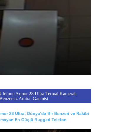
Ulefone Armor 28 Ultra Termal Kameralı
Benzersiz Amiral Gaemisi
mor 28 Ultra; Dünya’da Bir Benzeri ve Rakibi
lmayan En Güçlü Rugged Telefon