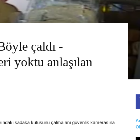
öyle çaldı -
ri yoktu anlaşılan
Ar
ırındaki sadaka kutusunu çalma anı güvenlik kamerasına
O