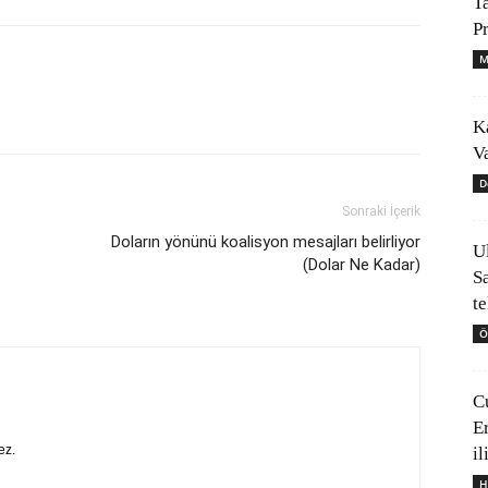
T
P
M
K
V
D
Sonraki İçerik
Doların yönünü koalisyon mesajları belirliyor
U
(Dolar Ne Kadar)
S
t
Ö
C
E
ez.
il
H