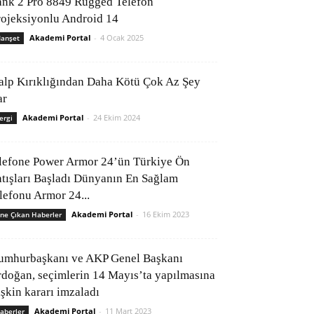
ank 2 Pro 8849 Rugged Telefon
rojeksiyonlu Android 14
Akademi Portal
-
4 Ocak 2025
anşet
alp Kırıklığından Daha Kötü Çok Az Şey
ar
Akademi Portal
-
24 Ekim 2024
ergi
lefone Power Armor 24’ün Türkiye Ön
atışları Başladı Dünyanın En Sağlam
elefonu Armor 24...
Akademi Portal
-
16 Ekim 2023
ne Çıkan Haberler
umhurbaşkanı ve AKP Genel Başkanı
rdoğan, seçimlerin 14 Mayıs’ta yapılmasına
işkin kararı imzaladı
Akademi Portal
-
11 Mart 2023
aberler