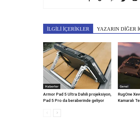
İLGİLİ İÇERİKLER
YAZARIN DİĞER İ
Haberler
Genel
Armor Pad 5 Ultra Dahili projeksiyon,
RugOne Xev
Pad 5 Pro da beraberinde geliyor
Kamaralı Te