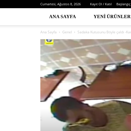
Cumartesi, Ağustos 8, 2026
Kayıt Ol / Katıl
Başlangıç
ANA SAYFA
YENI ÜRÜNLER
Ana Sayfa
Genel
Sadaka Kutusunu Böyle çaldı -Ka