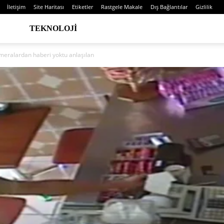
İletişim
Site Haritası
Etiketler
Rastgele Makale
Dış Bağlantılar
Gizlilik
TEKNOLOJI
meralardan haberi yoktu anlaşılan