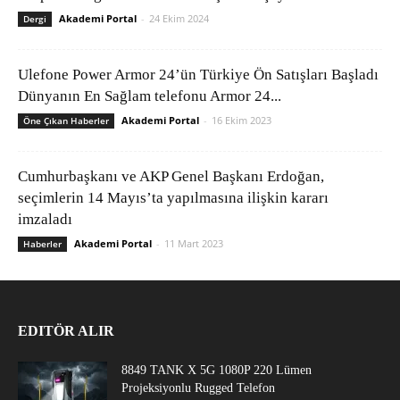
Akademi Portal
-
24 Ekim 2024
Dergi
Ulefone Power Armor 24’ün Türkiye Ön Satışları Başladı
Dünyanın En Sağlam telefonu Armor 24...
Akademi Portal
-
16 Ekim 2023
Öne Çıkan Haberler
Cumhurbaşkanı ve AKP Genel Başkanı Erdoğan,
seçimlerin 14 Mayıs’ta yapılmasına ilişkin kararı
imzaladı
Akademi Portal
-
11 Mart 2023
Haberler
EDITÖR ALIR
8849 TANK X 5G 1080P 220 Lümen
Projeksiyonlu Rugged Telefon