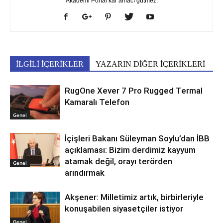
Akademi Portal kâr amacı gütmez.
İLGİLİ İÇERİKLER
YAZARIN DİĞER İÇERİKLERİ
RugOne Xever 7 Pro Rugged Termal
Kamaralı Telefon
Genel
İçişleri Bakanı Süleyman Soylu’dan İBB
açıklaması: Bizim derdimiz kayyum
atamak değil, orayı terörden
Genel
arındırmak
Akşener: Milletimiz artık, birbirleriyle
konuşabilen siyasetçiler istiyor
Genel