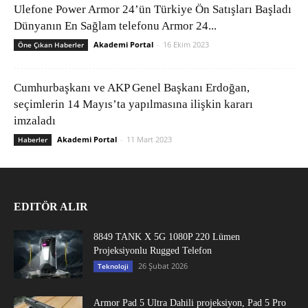
Ulefone Power Armor 24’ün Türkiye Ön Satışları Başladı
Dünyanın En Sağlam telefonu Armor 24...
Akademi Portal
-
16 Ekim 2023
Öne Çıkan Haberler
Cumhurbaşkanı ve AKP Genel Başkanı Erdoğan,
seçimlerin 14 Mayıs’ta yapılmasına ilişkin kararı
imzaladı
Akademi Portal
-
11 Mart 2023
Haberler
EDITÖR ALIR
8849 TANK X 5G 1080P 220 Lümen
Projeksiyonlu Rugged Telefon
26 Şubat 2026
Teknoloji
Armor Pad 5 Ultra Dahili projeksiyon, Pad 5 Pro