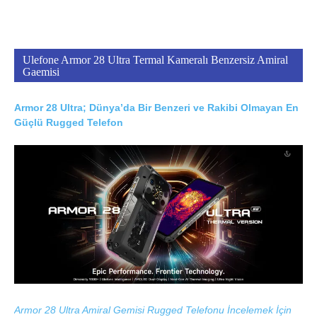
Ulefone Armor 28 Ultra Termal Kameralı Benzersiz Amiral
Gaemisi
Armor 28 Ultra; Dünya’da Bir Benzeri ve Rakibi Olmayan En
Güçlü Rugged Telefon
Armor 28 Ultra Amiral Gemisi Rugged Telefonu İncelemek İçin