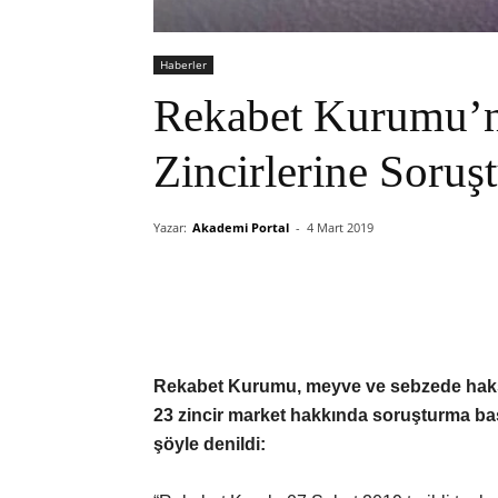
Haberler
Rekabet Kurumu’
Zincirlerine Soruş
Yazar:
Akademi Portal
-
4 Mart 2019
Rekabet Kurumu, meyve ve sebzede haksız
23 zincir market hakkında soruşturma ba
şöyle denildi: