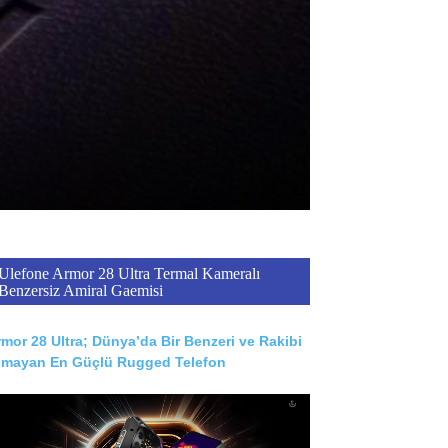
Ulefone Armor 28 Ultra Termal Kameralı
Benzersiz Amiral Gaemisi
mor 28 Ultra; Dünya’da Bir Benzeri ve Rakibi
lmayan En Güçlü Rugged Telefon