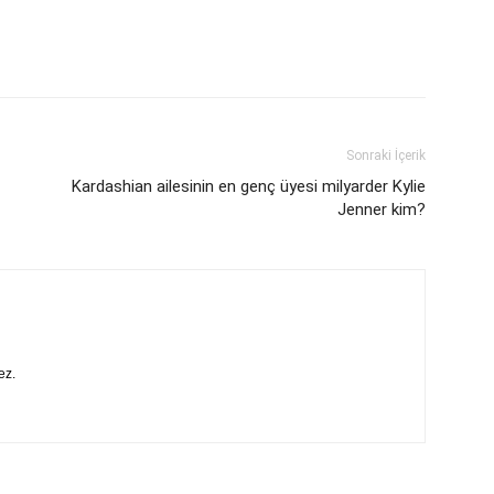
Sonraki İçerik
Kardashian ailesinin en genç üyesi milyarder Kylie
Jenner kim?
ez.