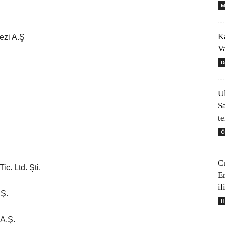
M
K
ezi A.Ş
V
D
U
S
t
Ö
C
c. Ltd. Şti.
E
il
.Ş.
H
 A.Ş.