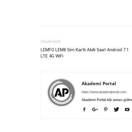
Önceki İçerik
LEMFO LEM8 Sim Kartlı Akıllı Saat Android 7.1
LTE 4G WiFi
Akademi Portal
https://www.akademiportal.com
Akademi Portal kâr amacı gütm