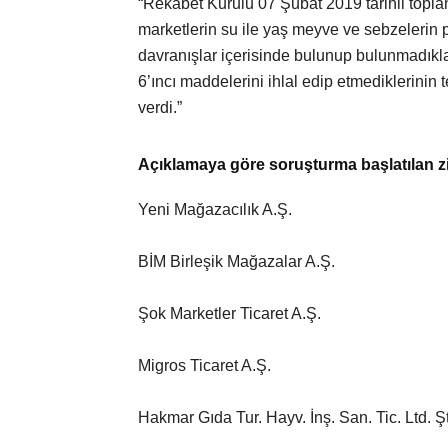
“Rekabet Kurulu 07 Şubat 2019 tarihli toplant
marketlerin su ile yaş meyve ve sebzelerin pe
davranışlar içerisinde bulunup bulunmadıkla
6’ıncı maddelerini ihlal edip etmediklerinin
verdi.”
Açıklamaya göre soruşturma başlatılan zi
Yeni Mağazacılık A.Ş.
BİM Birleşik Mağazalar A.Ş.
Şok Marketler Ticaret A.Ş.
Migros Ticaret A.Ş.
Hakmar Gıda Tur. Hayv. İnş. San. Tic. Ltd. Şt