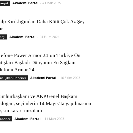
Akademi Portal
-
4 Ocak 2025
anşet
alp Kırıklığından Daha Kötü Çok Az Şey
ar
Akademi Portal
-
24 Ekim 2024
ergi
lefone Power Armor 24’ün Türkiye Ön
atışları Başladı Dünyanın En Sağlam
elefonu Armor 24...
Akademi Portal
-
16 Ekim 2023
ne Çıkan Haberler
umhurbaşkanı ve AKP Genel Başkanı
rdoğan, seçimlerin 14 Mayıs’ta yapılmasına
işkin kararı imzaladı
Akademi Portal
-
11 Mart 2023
aberler