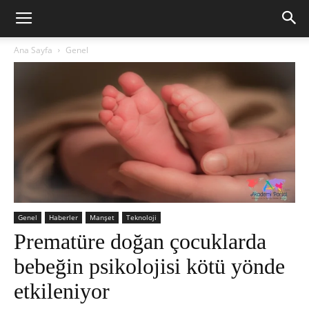
Ana Sayfa
Genel
Genel
Haberler
Manşet
Teknoloji
Prematüre doğan çocuklarda
bebeğin psikolojisi kötü yönde
etkileniyor