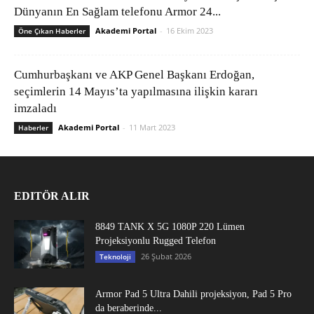
Dünyanın En Sağlam telefonu Armor 24...
Akademi Portal
-
16 Ekim 2023
Öne Çıkan Haberler
Cumhurbaşkanı ve AKP Genel Başkanı Erdoğan,
seçimlerin 14 Mayıs’ta yapılmasına ilişkin kararı
imzaladı
Akademi Portal
-
11 Mart 2023
Haberler
EDITÖR ALIR
8849 TANK X 5G 1080P 220 Lümen
Projeksiyonlu Rugged Telefon
26 Şubat 2026
Teknoloji
Armor Pad 5 Ultra Dahili projeksiyon, Pad 5 Pro
da beraberinde...