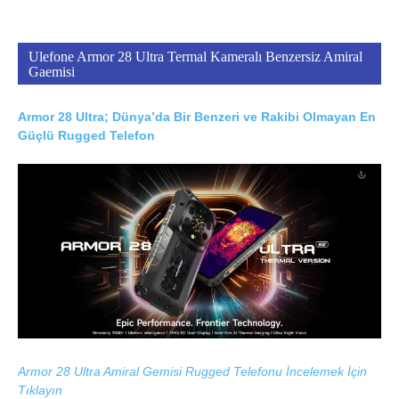
Ulefone Armor 28 Ultra Termal Kameralı Benzersiz Amiral
Gaemisi
Armor 28 Ultra; Dünya’da Bir Benzeri ve Rakibi Olmayan En
Güçlü Rugged Telefon
Armor 28 Ultra Amiral Gemisi Rugged Telefonu İncelemek İçin
Tıklayın