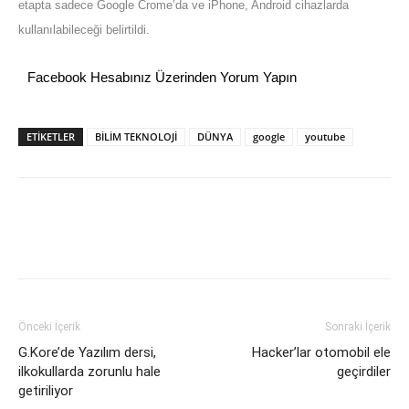
etapta sadece Google Crome’da ve iPhone, Android cihazlarda
kullanılabileceği belirtildi.
Facebook Hesabınız Üzerinden Yorum Yapın
ETİKETLER
BİLİM TEKNOLOJİ
DÜNYA
google
youtube
Önceki İçerik
Sonraki İçerik
G.Kore’de Yazılım dersi,
Hacker’lar otomobil ele
ilkokullarda zorunlu hale
geçirdiler
getiriliyor