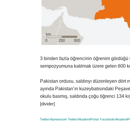
3 binden fazla öğrencinin öğrenim gördüğü 
sempozyumuna katılmak üzere gelen 600 kon
Pakistan ordusu, saldırıyı düzenleyen dört mi
ayında Pakistan’ın kuzeybatısındaki Peşaver 
okulu basmış, saldırıda çoğu öğrenci 134 kiş
[divider]
Twitter/
Apnewsturk
Twitter/
AkademiPortal
Facebook/
AkademiPo