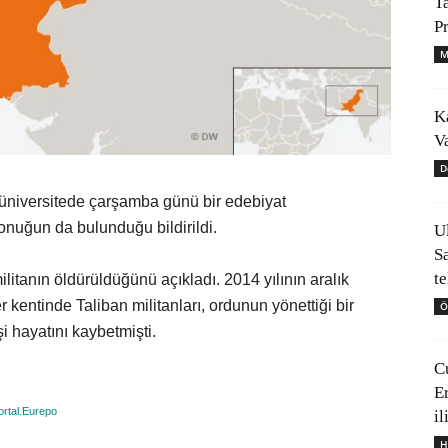
T
P
M
K
V
D
üniversitede çarşamba günü bir edebiyat
uğun da bulunduğu bildirildi.
U
S
t
litanın öldürüldüğünü açıkladı. 2014 yılının aralık
kentinde Taliban militanları, ordunun yönettiği bir
Ö
i hayatını kaybetmişti.
C
E
rtal.Eurepo
il
H