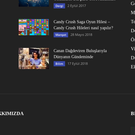
G
2 Eylül 2017
Dergi
M
Te
Candy Crush Saga Oyun Hilesi –
Candy Crush Hileleri nasıl yapılır?
D
28 Mayıs 2018
Manşet
Ö
V
Canan Dağdeviren Buluşlarıyla
Dünyanın Gündeminde
D
17 Eylül 2018
Bilim
E
KKIMIZDA
B