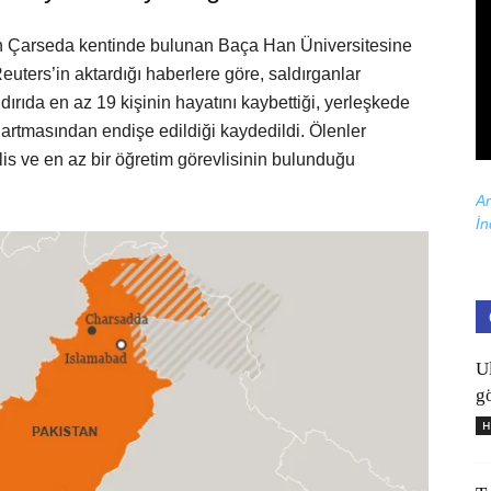
n Çarseda kentinde bulunan Baça Han Üniversitesine
 Reuters’in aktardığı haberlere göre, saldırganlar
ldırıda en az 19 kişinin hayatını kaybettiği, yerleşkede
n artmasından endişe edildiği kaydedildi. Ölenler
olis ve en az bir öğretim görevlisinin bulunduğu
Ar
İn
U
gö
H