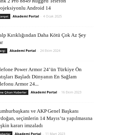
ank 2 Pro 8849 Rugged Telefon
rojeksiyonlu Android 14
Akademi Portal
-
4 Ocak 2025
anşet
alp Kırıklığından Daha Kötü Çok Az Şey
ar
Akademi Portal
-
24 Ekim 2024
ergi
lefone Power Armor 24’ün Türkiye Ön
atışları Başladı Dünyanın En Sağlam
elefonu Armor 24...
Akademi Portal
-
16 Ekim 2023
ne Çıkan Haberler
umhurbaşkanı ve AKP Genel Başkanı
rdoğan, seçimlerin 14 Mayıs’ta yapılmasına
işkin kararı imzaladı
Akademi Portal
-
11 Mart 2023
aberler