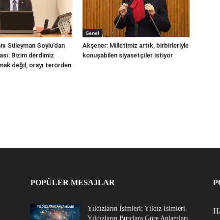
Genel
kanı Süleyman Soylu’dan
Akşener: Milletimiz artık, birbirleriyle
ası: Bizim derdimiz
konuşabilen siyasetçiler istiyor
ak değil, orayı terörden
POPÜLER MESAJLAR
P
Yıldızların İsimleri: Yıldız İsimleri-
Ha
Yıldızların Burçlara Göre Anlamları