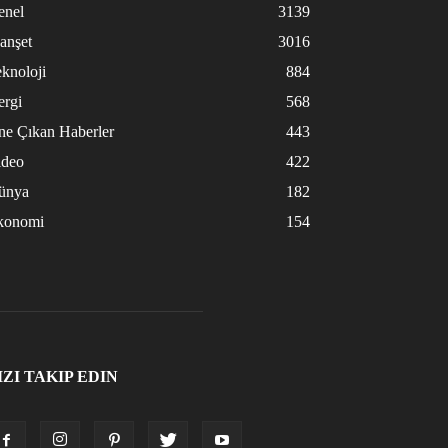
enel
3139
anşet
3016
knoloji
884
ergi
568
ne Çıkan Haberler
443
ideo
422
ünya
182
konomi
154
IZI TAKIP EDIN