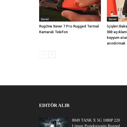
Genel
Genel
RugOne Xever 7 Pro Rugged Termal
İçişleri Ba
Kamaralı Telefon
İBB açıklam
kayyum atam
arındırmak
EDITÖR ALIR
8849 TANK X 5G 1080P 220
Lümen Projeksiyonlu Rugged