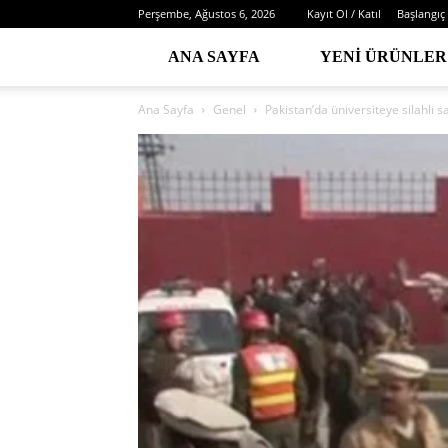
Perşembe, Ağustos 6, 2026
Kayıt Ol / Katıl
Başlangıç
ANA SAYFA
YENI ÜRÜNLER
Ana Sayfa
Genel
Pakistan’da üniversiteye silahlı sa