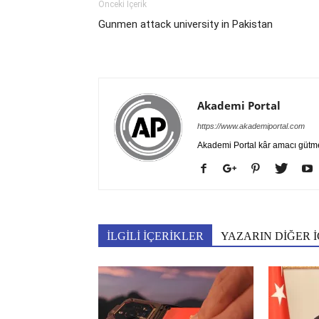
Önceki İçerik
Gunmen attack university in Pakistan
Akademi Portal
https://www.akademiportal.com
Akademi Portal kâr amacı gütm
İLGİLİ İÇERİKLER
YAZARIN DİĞER İ