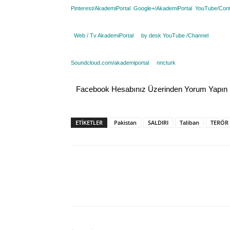
Pinterest/
AkademiPortal
Google+/
AkademiPortal
YouTube/
Cont
Web /
Tv AkademiPortal
by desk YouTube /
Channel
Soundcloud.com/
akademiportal
nncturk
Facebook Hesabınız Üzerinden Yorum Yapın
ETİKETLER
Pakistan
SALDIRI
Taliban
TERÖR