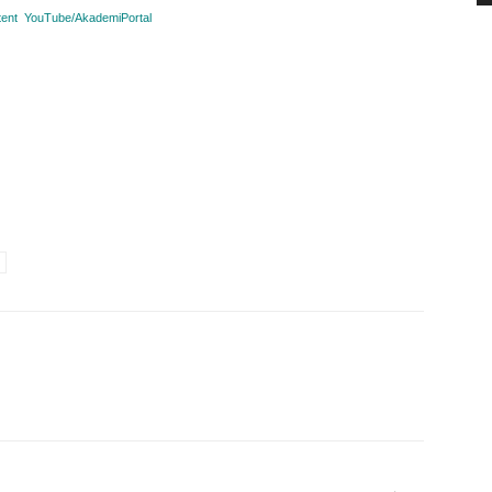
ent
YouTube/
AkademiPortal