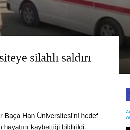
iteye silahlı saldırı
Ar
ar Baça Han Üniversitesi’ni hedef
O
 hayatını kaybettiği bildirildi.