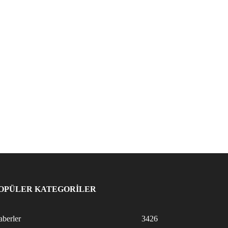
OPÜLER KATEGORİLER
berler
3426