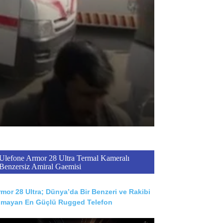
Ulefone Armor 28 Ultra Termal Kameralı
Benzersiz Amiral Gaemisi
mor 28 Ultra; Dünya’da Bir Benzeri ve Rakibi
lmayan En Güçlü Rugged Telefon