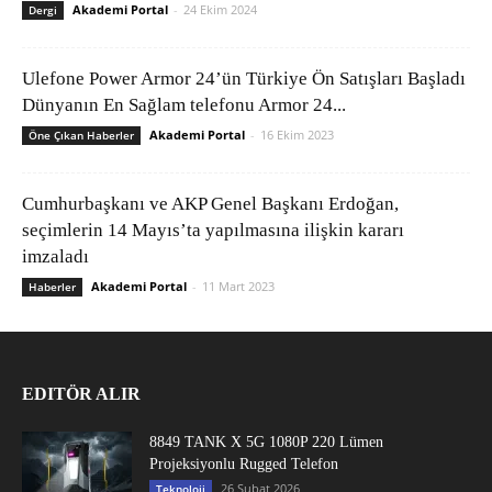
Akademi Portal
-
24 Ekim 2024
Dergi
Ulefone Power Armor 24’ün Türkiye Ön Satışları Başladı
Dünyanın En Sağlam telefonu Armor 24...
Akademi Portal
-
16 Ekim 2023
Öne Çıkan Haberler
Cumhurbaşkanı ve AKP Genel Başkanı Erdoğan,
seçimlerin 14 Mayıs’ta yapılmasına ilişkin kararı
imzaladı
Akademi Portal
-
11 Mart 2023
Haberler
EDITÖR ALIR
8849 TANK X 5G 1080P 220 Lümen
Projeksiyonlu Rugged Telefon
26 Şubat 2026
Teknoloji