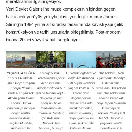
meraklılarının ilgisini çekiyor.
Yeni Devlet Galerisi’ne müze kompleksinin içinden geçen
halka açık yürüyüş yoluyla ulaşılıyor. İngiliz mimar James
Stirling’in 1984 yılına ait sıradışı tasarımında kavisli yapı çelik
konstrüksiyon ve tarihi unsurlarla birleştirilmiş. Post-modern
binada 20’nci yüzyıl sanatı sergileniyor.
YAŞAMAYA DEĞER
En büyük kozu:
Güvenlik, eğlence ve
Düsseldorf – Ren
KENTLER Münih –
Yerel lokaller Çiçek
doğa Araştırmada
kıyısındaki Japonya
Mavi Beyaz Yaşam
açan kestane
230 büyük kentteki
Listenin 6’ncı
Enerjisi Yaşam
ağaçları altında buz
yaşam kalitesi, 39
sırasında Düsseldorf
kalitesi en yüksek
gibi bir biranın keyfi –
kritere göre
var. Düsseldorflular
Alman şehri Münih
Bavyera yaşam
değerlendirildi.
sadece karnavalı
seçildi. Dünya
enerjisini böyle
Bunlar arasında
değil Japon Günü’nü
çapında yaşamaya
tanımlamak da
sağlık hizmetleri,
kutlamayı da
değer kentler
mümkün. Meşhur
ulaşım imkanları,
seviyor. Yaklaşık 6
arasında 4’üncü
Çin Kulesi’nin
doğa, güvenlik ve
bin 500 Japon’un
seçilen Münih’te,
dibindeki bira
siyasi istikrar gibi
yaşadığı kentte
muhteşem bir
bahçesi, bu keyfi
kriterler de var.
neredeyse 250