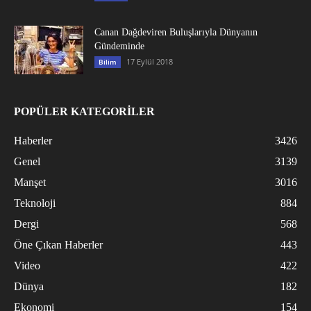
Canan Dağdeviren Buluşlarıyla Dünyanın
Gündeminde
17 Eylül 2018
Bilim
POPÜLER KATEGORİLER
Haberler
3426
Genel
3139
Manşet
3016
Teknoloji
884
Dergi
568
Öne Çıkan Haberler
443
Video
422
Dünya
182
Ekonomi
154