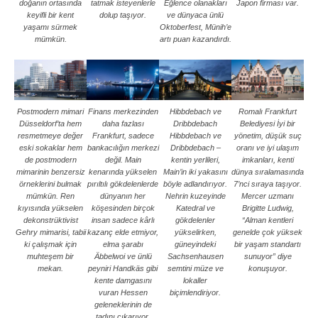
doğanın ortasında
tatmak isteyenlerle
Eğlence olanakları
Japon firması var.
keyifli bir kent
dolup taşıyor.
ve dünyaca ünlü
yaşamı sürmek
Oktoberfest, Münih’e
mümkün.
artı puan kazandırdı.
Postmodern mimari
Finans merkezinden
Hibbdebach ve
Romalı Frankfurt
Düsseldorf’ta hem
daha fazlası
Dribbdebach
Belediyesi İyi bir
resmetmeye değer
Frankfurt, sadece
Hibbdebach ve
yönetim, düşük suç
eski sokaklar hem
bankacılığın merkezi
Dribbdebach –
oranı ve iyi ulaşım
de postmodern
değil. Main
kentin yerlileri,
imkanları, kenti
mimarinin benzersiz
kenarında yükselen
Main’in iki yakasını
dünya sıralamasında
örneklerini bulmak
pırıltılı gökdelenlerde
böyle adlandırıyor.
7’nci sıraya taşıyor.
mümkün. Ren
dünyanın her
Nehrin kuzeyinde
Mercer uzmanı
kıyısında yükselen
köşesinden birçok
Katedral ve
Brigitte Ludwig,
dekonstrüktivist
insan sadece kârlı
gökdelenler
“Alman kentleri
Gehry mimarisi, tabii
kazanç elde etmiyor,
yükselirken,
genelde çok yüksek
ki çalışmak için
elma şarabı
güneyindeki
bir yaşam standartı
muhteşem bir
Äbbelwoi ve ünlü
Sachsenhausen
sunuyor” diye
mekan.
peyniri Handkäs gibi
semtini müze ve
konuşuyor.
kente damgasını
lokaller
vuran Hessen
biçimlendiriyor.
geleneklerinin de
tadını çıkarıyor.