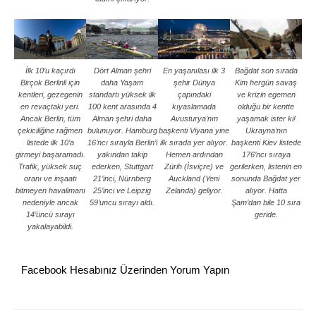
İlk 10’u kaçırdı
Dört Alman şehri
En yaşanılası ilk 3
Bağdat son sırada
Birçok Berlinli için
daha Yaşam
şehir Dünya
Kim hergün savaş
kentleri, gezegenin
standartı yüksek ilk
çapındaki
ve krizin egemen
en revaçtaki yeri.
100 kent arasında 4
kıyaslamada
olduğu bir kentte
Ancak Berlin, tüm
Alman şehri daha
Avusturya’nın
yaşamak ister ki!
çekiciliğine rağmen
bulunuyor. Hamburg
başkenti Viyana yine
Ukrayna’nın
listede ilk 10’a
16’ncı sırayla Berlin’i
ilk sırada yer alıyor.
başkenti Kiev listede
girmeyi başaramadı.
yakından takip
Hemen ardından
176’ncı sıraya
Trafik, yüksek suç
ederken, Stuttgart
Zürih (İsviçre) ve
gerilerken, listenin en
oranı ve inşaatı
21’inci, Nürnberg
Auckland (Yeni
sonunda Bağdat yer
bitmeyen havalimanı
25’inci ve Leipzig
Zelanda) geliyor.
alıyor. Hatta
nedeniyle ancak
59’uncu sırayı aldı.
Şam’dan bile 10 sıra
14’üncü sırayı
geride.
yakalayabildi.
Facebook Hesabınız Üzerinden Yorum Yapın