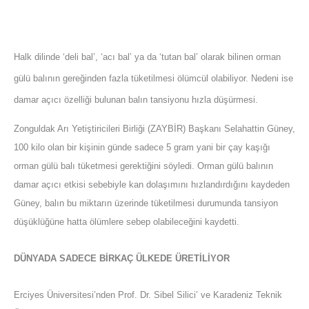
Halk dilinde ‘deli bal’, ‘acı bal’ ya da ‘tutan bal’ olarak bilinen orman
gülü balının gereğinden fazla tüketilmesi ölümcül olabiliyor. Nedeni ise
damar açıcı özelliği bulunan balın tansiyonu hızla düşürmesi.
Zonguldak Arı Yetiştiricileri Birliği (ZAYBİR) Başkanı Selahattin Güney,
100 kilo olan bir kişinin günde sadece 5 gram yani bir çay kaşığı
orman gülü balı tüketmesi gerektiğini söyledi. Orman gülü balının
damar açıcı etkisi sebebiyle kan dolaşımını hızlandırdığını kaydeden
Güney, balın bu miktarın üzerinde tüketilmesi durumunda tansiyon
düşüklüğüne hatta ölümlere sebep olabileceğini kaydetti.
DÜNYADA SADECE BİRKAÇ ÜLKEDE ÜRETİLİYOR
Erciyes Üniversitesi’nden Prof. Dr. Sibel Silici’ ve Karadeniz Teknik