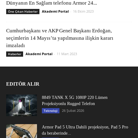
Dünyanın En Sağlam telefonu Armor 24...
Akademi Portal
-
16 Ekim 2023
Öne Çıkan Haberler
Cumhurbaşkanı ve AKP Genel Başkanı Erdoğan,
seçimlerin 14 Mayıs’ta yapılmasına ilişkin kararı
imzaladı
Akademi Portal
-
11 Mart 2023
Haberler
EDITÖR ALIR
8849 TANK X 5G 1080P 220 Lümen
Projeksiyonlu Rugged Telefon
26 Şubat 2026
Teknoloji
Armor Pad 5 Ultra Dahili projeksiyon, Pad 5 Pro
da beraberinde...