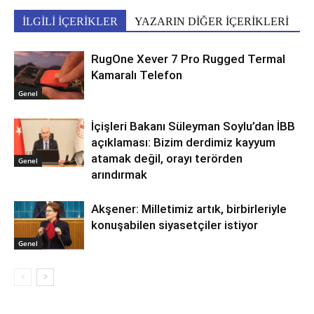
İLGİLİ İÇERİKLER
YAZARIN DİĞER İÇERİKLERİ
RugOne Xever 7 Pro Rugged Termal
Kamaralı Telefon
Genel
İçişleri Bakanı Süleyman Soylu’dan İBB
açıklaması: Bizim derdimiz kayyum
atamak değil, orayı terörden
Genel
arındırmak
Akşener: Milletimiz artık, birbirleriyle
konuşabilen siyasetçiler istiyor
Genel