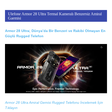
Ulefone Armor 28 Ultra Termal Kameralı Benzersiz Amiral
Gaemisi
Armor 28 Ultra; Dünya’da Bir Benzeri ve Rakibi Olmayan En
Güçlü Rugged Telefon
Armor 28 Ultra Amiral Gemisi Rugged Telefonu İncelemek İçin
Tıklayın