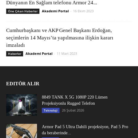
Dünyanın En Sağlam telefonu Armor 24...
Akademi Portal
-
16 Ekim 2023
Öne Çıkan Haberler
Cumhurbaşkanı ve AKP Genel Başkanı Erdoğan,
seçimlerin 14 Mayıs’ta yapılmasına ilişkin kararı
imzaladı
Akademi Portal
-
11 Mart 2023
Haberler
EDITÖR ALIR
8849 TANK X 5G 1080P 220 Lümen
Projeksiyonlu Rugged Telefon
26 Şubat 2026
Teknoloji
Armor Pad 5 Ultra Dahili projeksiyon, Pad 5 Pro
da beraberinde...