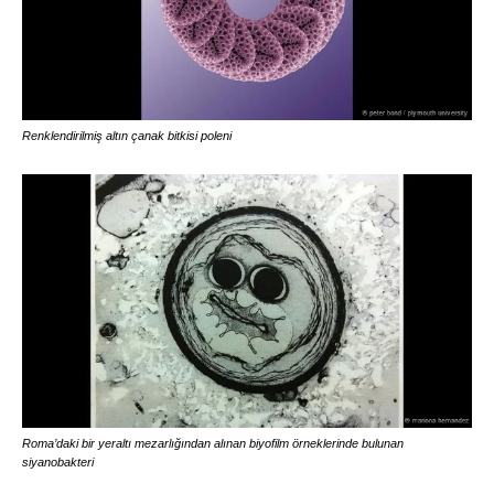
Renklendirilmiş altın çanak bitkisi poleni
Roma’daki bir yeraltı mezarlığından alınan biyofilm örneklerinde bulunan
siyanobakteri