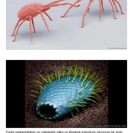
Farklı renklendirilmiş ve salgıladığı silika ve iğnelerle kabuğunu oluşturan bir amip.