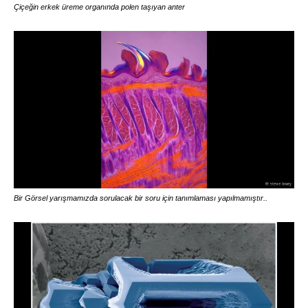
Çiçeğin erkek üreme organında polen taşıyan anter
Bir Görsel yarışmamızda sorulacak bir soru için tanımlaması yapılmamıştır..