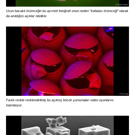
Uzun bacaklı örümceğin bu ayrıntılı fotoğrafı onun neden “kafatası örümceği” olarak
da anıldığını açıklar nitelikte.
Farklı renkle renklendirilmiş bu açılmış böcek yumurtaları video oyunlarını
hatırlatıyor.