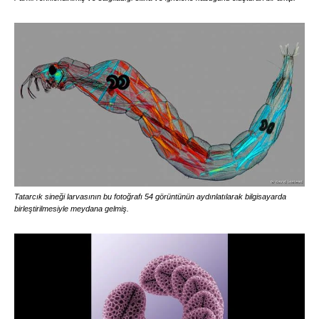
Tatarcık sineği larvasının bu fotoğrafı 54 görüntünün aydınlatılarak bilgisayarda
birleştirilmesiyle meydana gelmiş.