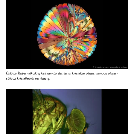
Ünlü bir İtalyan alkollü içkisinden bir damlanın kristalize olması sonucu oluşan
sükroz kristallerinin parıldayışı