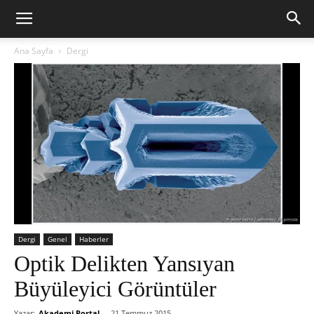
Ana Sayfa
Dergi
Dergi
Genel
Haberler
Optik Delikten Yansıyan
Büyüleyici Görüntüler
Yazar:
Akademi Portal
-
21 Temmuz 2015