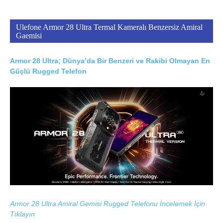
Ulefone Armor 28 Ultra Termal Kameralı Benzersiz Amiral
Gaemisi
Armor 28 Ultra; Dünya’da Bir Benzeri ve Rakibi Olmayan En
Güçlü Rugged Telefon
Armor 28 Ultra Amiral Gemisi Rugged Telefonu İncelemek İçin
Tıklayın