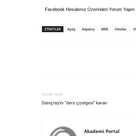
Facebook Hesabınız Üzerinden Yorum Yapın
ETİKETLER
Açılış
Kapanış
MEB
Okullar
O
Önceki İçerik
Danıştay’ın “ders çizelgesi” kararı
Akademi Portal