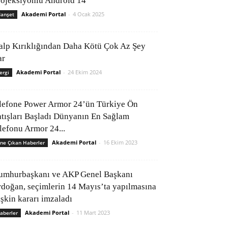
rojeksiyonlu Android 14
Akademi Portal
-
4 Ocak 2025
anşet
alp Kırıklığından Daha Kötü Çok Az Şey
ar
Akademi Portal
-
24 Ekim 2024
ergi
lefone Power Armor 24’ün Türkiye Ön
atışları Başladı Dünyanın En Sağlam
elefonu Armor 24...
Akademi Portal
-
16 Ekim 2023
ne Çıkan Haberler
umhurbaşkanı ve AKP Genel Başkanı
rdoğan, seçimlerin 14 Mayıs’ta yapılmasına
işkin kararı imzaladı
Akademi Portal
-
11 Mart 2023
aberler