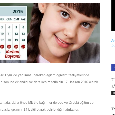
Ar
İn
4-18 Eylül’de yapılması gereken eğitim öğretim faaliyetlerinde
U
ın sonuna eklendiği ve ders kesim tarihinin 17 Haziran 2016 olarak
gö
H
klamada, daha önce MEB’e bağlı her derece ve türdeki eğitim ve
T
aşlangıcının, 14 Eylül olarak belirlendiği hatırlatıldı.