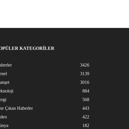
OPÜLER KATEGORİLER
berler
3426
enel
3139
anşet
3016
knoloji
884
ergi
568
ne Çıkan Haberler
443
ideo
422
ünya
182