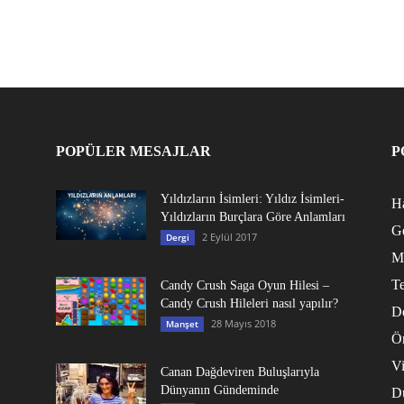
POPÜLER MESAJLAR
P
Yıldızların İsimleri: Yıldız İsimleri-
Ha
Yıldızların Burçlara Göre Anlamları
G
2 Eylül 2017
Dergi
M
Te
Candy Crush Saga Oyun Hilesi –
Candy Crush Hileleri nasıl yapılır?
D
28 Mayıs 2018
Manşet
Ö
V
Canan Dağdeviren Buluşlarıyla
Dünyanın Gündeminde
D