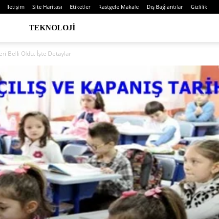
İletişim
Site Haritası
Etiketler
Rastgele Makale
Dış Bağlantılar
Gizlilik
TEKNOLOJI
ri Belli Oldu. İşte Detaylar