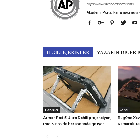
https://www.akademiportal.com
Akademi Portal kâr amacı gütm
İLGİLİ İÇERİKLER
YAZARIN DİĞER İ
Haberler
Genel
Armor Pad 5 Ultra Dahili projeksiyon,
RugOne Xev
Pad 5 Pro da beraberinde geliyor
Kamaralı Te