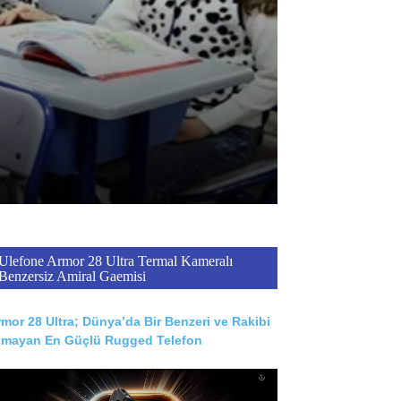
Ulefone Armor 28 Ultra Termal Kameralı
Benzersiz Amiral Gaemisi
mor 28 Ultra; Dünya’da Bir Benzeri ve Rakibi
lmayan En Güçlü Rugged Telefon