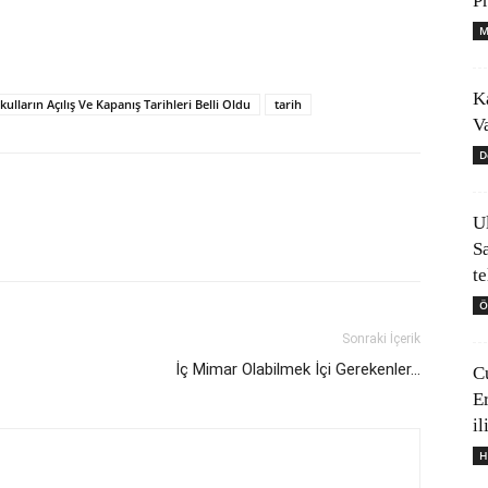
P
M
K
kulların Açılış Ve Kapanış Tarihleri Belli Oldu
tarih
V
D
U
S
t
Ö
Sonraki İçerik
İç Mimar Olabilmek İçi Gerekenler…
C
E
il
H