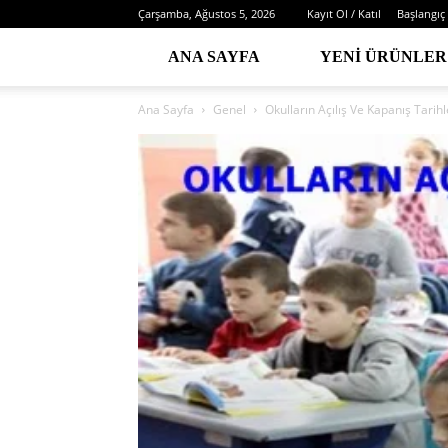
Çarşamba, Ağustos 5, 2026
Kayıt Ol / Katıl
Başlangıç
ANA SAYFA
YENI ÜRÜNLER
Ana Sayfa
Genel
Okulların Açılış Ve Kapanış Tarihle