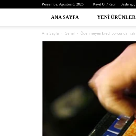
Perşembe, Ağustos 6, 2026
Kayıt Ol / Katıl
Başlangıç
ANA SAYFA
YENI ÜRÜNLER
Ana Sayfa
Genel
Ödenmeyen kredi borcunda hızlı 