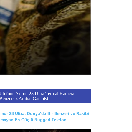
Ulefone Armor 28 Ultra Termal Kameralı
Benzersiz Amiral Gaemisi
mor 28 Ultra; Dünya’da Bir Benzeri ve Rakibi
lmayan En Güçlü Rugged Telefon