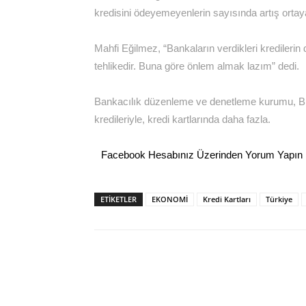
kredisini ödeyemeyenlerin sayısında artış ortaya
Mahfi Eğilmez, “Bankaların verdikleri kredilerin
tehlikedir. Buna göre önlem almak lazım” dedi.
Bankacılık düzenleme ve denetleme kurumu, BD
kredileriyle, kredi kartlarında daha fazla.
Facebook Hesabınız Üzerinden Yorum Yapın
ETİKETLER
EKONOMİ
Kredi Kartları
Türkiye