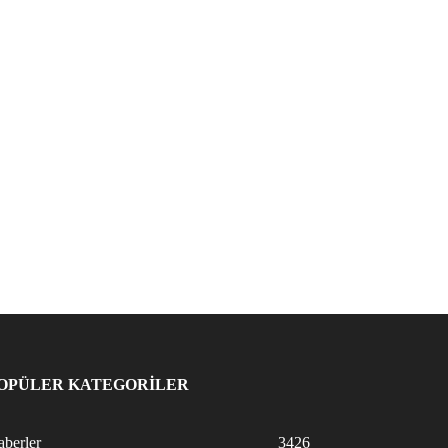
OPÜLER KATEGORİLER
berler
3426