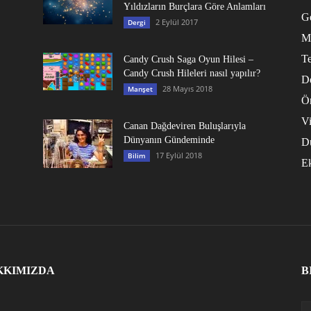
Yıldızların Burçlara Göre Anlamları
G
2 Eylül 2017
Dergi
M
Te
Candy Crush Saga Oyun Hilesi –
Candy Crush Hileleri nasıl yapılır?
D
28 Mayıs 2018
Manşet
Ö
V
Canan Dağdeviren Buluşlarıyla
Dünyanın Gündeminde
D
17 Eylül 2018
Bilim
E
KKIMIZDA
B