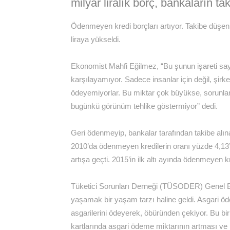
milyar liralık borç, bankaların tak
Ödenmeyen kredi borçları artıyor. Takibe düşen 
liraya yükseldi.
Ekonomist Mahfi Eğilmez, “Bu şunun işareti sayılır
karşılayamıyor. Sadece insanlar için değil, şirketl
ödeyemiyorlar. Bu miktar çok büyükse, sorunlar
bugünkü görünüm tehlike göstermiyor” dedi.
Geri ödenmeyip, bankalar tarafından takibe alın
2010’da ödenmeyen kredilerin oranı yüzde 4,13
artışa geçti. 2015’in ilk altı ayında ödenmeyen k
Tüketici Sorunları Derneği (TÜSODER) Genel B
yaşamak bir yaşam tarzı haline geldi. Asgari öde
asgarilerini ödeyerek, öbüründen çekiyor. Bu bir 
kartlarında asgari ödeme miktarının artması ve na