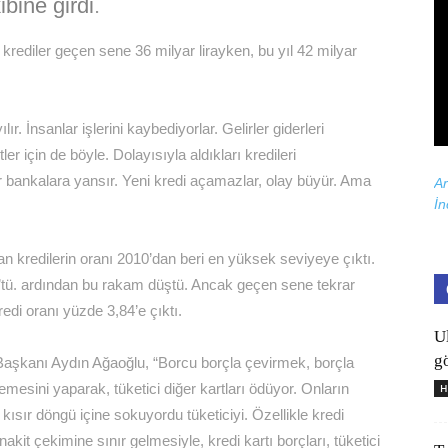
ibine girdi
.
krediler geçen sene 36 milyar lirayken, bu yıl 42 milyar
. İnsanlar işlerini kaybediyorlar. Gelirler giderleri
er için de böyle. Dolayısıyla aldıkları kredileri
 bankalara yansır. Yeni kredi açamazlar, olay büyür. Ama
Ar
İn
an kredilerin oranı 2010’dan beri en yüksek seviyeye çıktı.
’tü. ardından bu rakam düştü. Ancak geçen sene tekrar
redi oranı yüzde 3,84’e çıktı.
U
gö
aşkanı Aydın Ağaoğlu, “Borcu borçla çevirmek, borçla
mesini yaparak, tüketici diğer kartları ödüyor. Onların
H
kısır döngü içine sokuyordu tüketiciyi. Özellikle kredi
kit çekimine sınır gelmesiyle, kredi kartı borçları, tüketici