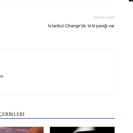
Sonraki İçerik
İstanbul Cihangir’de tırtıl paniği var
ez.
ÇERİKLERİ