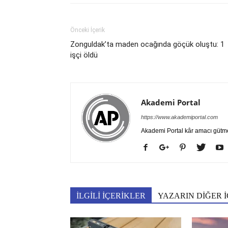
Önceki İçerik
Zonguldak’ta maden ocağında göçük oluştu: 1
işçi öldü
Akademi Portal
https://www.akademiportal.com
Akademi Portal kâr amacı gütm
İLGİLİ İÇERİKLER
YAZARIN DİĞER İ