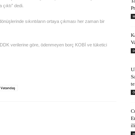
T
 çıktı” dedi.
P
M
 dönüşlerinde sıkıntıların ortaya çıkması her zaman bir
K
V
DK verilerine göre, ödenmeyen borç KOBİ ve tüketici
D
U
S
t
Vatandaş
Ö
C
E
il
H