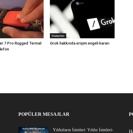
Haberler
er 7 Pro Rugged Termal
Grok hakkında erişim engeli kararı
lefon
POPÜLER MESAJLAR
P
Yıldızların İsimleri: Yıldız İsimleri-
Ha