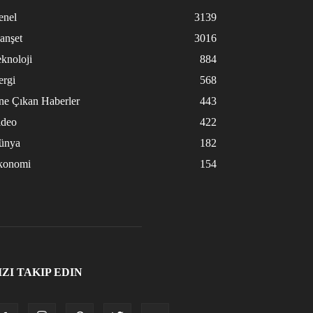
enel
3139
anşet
3016
knoloji
884
ergi
568
ne Çıkan Haberler
443
ideo
422
ünya
182
konomi
154
IZI TAKIP EDIN