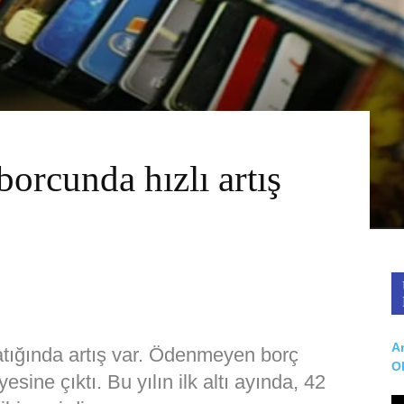
orcunda hızlı artış
Ar
 batığında artış var. Ödenmeyen borç
O
sine çıktı. Bu yılın ilk altı ayında, 42