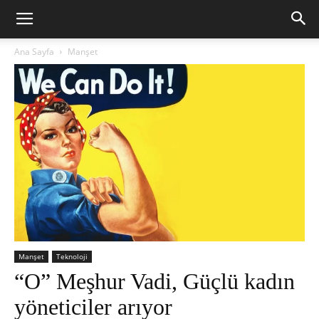
Ana Sayfa
Manşet
Manşet
Teknoloji
“O” Meşhur Vadi, Güçlü kadın
yöneticiler arıyor