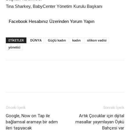
Tina Sharkey, BabyCenter Yönetim Kurulu Başkanı
Facebook Hesabınız Üzerinden Yorum Yapın
ETİKETLER
DÜNYA
Güçlü kadın
kadın
silikon vadisi
yönetici
Önceki İçerik
Sonraki İçerik
Google, Now on Tap ile
Artık Çocuklar için dijital
bağlamsal aramayı bir adım
masallar yayımlayan Öykü
ileri taşıyacak
Bahçesi var