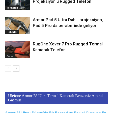
Projeksiyonlu Rugged Telefon
Teknoloji
Armor Pad 5 Ultra Dahili projeksiyon,
Pad 5 Pro da beraberinde geliyor
Haberler
RugOne Xever 7 Pro Rugged Termal
Kamaralı Telefon
Genel
Ulefone Armor 28 Ultra Termal Kameralı Benzersiz Amiral
Gaemisi
Armor 28 Ultra; Dünya’da Bir Benzeri ve Rakibi Olmayan En