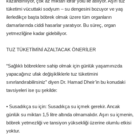
kazandırılıyor, çok az miktarı idrar yolu ile atılıyor. Aşırı tuz
tüketimi vücuttaki sodyum – su dengesini bozuyor ve yaş
ilerledikçe başta böbrek olmak üzere tüm organların
damarlarında ciddi hasarlar yaratıyor. Bu süreç, organ
yetmezliğine kadar gidebiliyor.
TUZ TÜKETİMİNİ AZALTACAK ÖNERİLER
“Sağlıklı böbreklere sahip olmak için günlük yaşamınızda
yapacağınız ufak değişikliklerle tuz tüketimini
sınırlandırabilirsiniz” diyen Dr. Hamad Dheir’in bu konudaki
tavsiyeleri ise şu şekilde:
• Susadıkça su için: Susadıkça su içmek gerekir. Ancak
günlük su miktarı 1,5 litre altında olmamalıdır. Aşırı su içmenin,
böbrek yetmezliği ve tansiyon yüksekliği üzerine olumlu etkisi
yoktur.