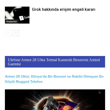
Grok hakkında erişim engeli kararı
Haberler
Ulefone Armor 28 Ultra Termal Kameralı Benzersiz Amiral
Gaemisi
Armor 28 Ultra; Dünya’da Bir Benzeri ve Rakibi Olmayan En
Güçlü Rugged Telefon