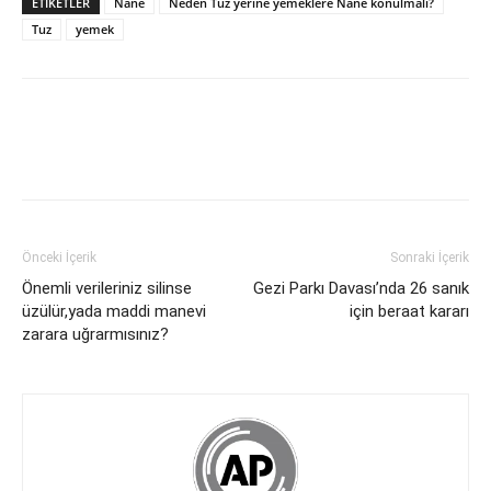
ETİKETLER
Nane
Neden Tuz yerine yemeklere Nane konulmalı?
Tuz
yemek
Önceki İçerik
Sonraki İçerik
Önemli verileriniz silinse
Gezi Parkı Davası’nda 26 sanık
üzülür,yada maddi manevi
için beraat kararı
zarara uğrarmısınız?