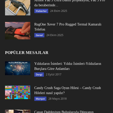
Armor Pad 5 Ultra Dahili projeksiyon, Pad 5 Pro
da beraberinde...
24 Ekim 2025
Haberler
RugOne Xever 7 Pro Rugged Termal Kamaralı
Telefon
24 Ekim 2025
Genel
POPÜLER MESAJLAR
Yıldızların İsimleri: Yıldız İsimleri-Yıldızların
Burçlara Göre Anlamları
2 Eylül 2017
Dergi
Candy Crush Saga Oyun Hilesi – Candy Crush
Hileleri nasıl yapılır?
28 Mayıs 2018
Manşet
Canan Dağdeviren Buluşlarıyla Dünyanın