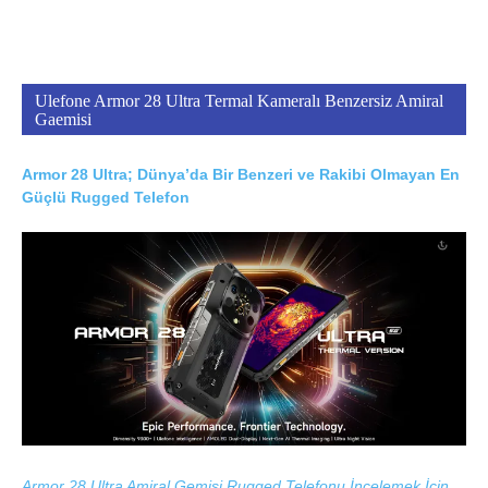
Ulefone Armor 28 Ultra Termal Kameralı Benzersiz Amiral
Gaemisi
Armor 28 Ultra; Dünya’da Bir Benzeri ve Rakibi Olmayan En
Güçlü Rugged Telefon
Armor 28 Ultra Amiral Gemisi Rugged Telefonu İncelemek İçin