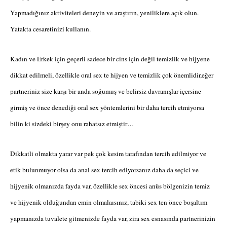
Yapmadığınız aktiviteleri deneyin ve araştırın, yeniliklere açık olun.
Yatakta cesaretinizi kullanın
.
Kadın ve Erkek için geçerli sadece bir cins için değil temizlik ve hijyene
dikkat edilmeli, özellikle oral sex te hijyen ve temizlik çok önemlidir,eğer
partneriniz size karşı bir anda soğumuş ve belirsiz davranışlar içersine
girmiş ve önce denediği oral sex yöntemlerini bir daha tercih etmiyorsa
bilin ki sizdeki birşey onu rahatsız etmiştir…
Dikkatli olmakta yarar var pek çok kesim tarafından tercih edilmiyor ve
etik bulunmuyor olsa da anal sex tercih ediyorsanız daha da seçici ve
hijyenik olmanızda fayda var, özellikle sex öncesi anüs bölgenizin temiz
ve hijyenik olduğundan emin olmalaısınız, tabiki sex ten önce boşaltım
yapmanızda tuvalete gitmenizde fayda var, zira sex esnasında partnerinizin