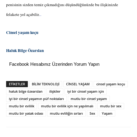
penisinin sizden temiz çıkmadığını düşündüğünüzde bu ilişkinizde
felakete yol açabilir.
..
Cinsel yaşam koçu
Haluk Bilge Özarslan
Facebook Hesabınız Üzerinden Yorum Yapın
ETİKETLER
BİLİM TEKNOLOJİ
CİNSEL YAŞAM
cinsel yaşam koçu
haluk bilge özearslan
ilişkiler
iyi bir cinsel yaşam için
iyi bir cinsel yaşamın püf noktaları
mutlu bir cinsel yaşam
mutlu bir evlilik
mutlu bir evlilik için ne yapılmalı
mutlu bir sex
mutlu bir yatak odası
mutlu evliliğin sırları
Sex
Yaşam