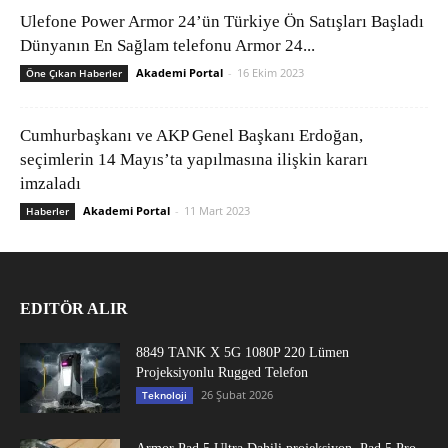
Ulefone Power Armor 24’ün Türkiye Ön Satışları Başladı
Dünyanın En Sağlam telefonu Armor 24...
Akademi Portal
-
16 Ekim 2023
Öne Çıkan Haberler
Cumhurbaşkanı ve AKP Genel Başkanı Erdoğan,
seçimlerin 14 Mayıs’ta yapılmasına ilişkin kararı
imzaladı
Akademi Portal
-
11 Mart 2023
Haberler
EDITÖR ALIR
8849 TANK X 5G 1080P 220 Lümen
Projeksiyonlu Rugged Telefon
26 Şubat 2026
Teknoloji