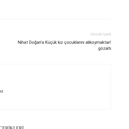
Sonraki İçerik
Nihat Doğan’a Küçük kız çocuklarını alıkoymaktan’
gözaltı
ez.
ÇERİKLERİ