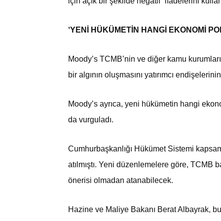
için açık bir şekilde negatif” ifadelerini kulla
‘YENİ HÜKÜMETİN HANGİ EKONOMİ POL
Moody’s TCMB’nin ve diğer kamu kurumlarını
bir algının oluşmasını yatırımcı endişelerin
Moody’s ayrıca, yeni hükümetin hangi ekonom
da vurguladı.
Cumhurbaşkanlığı Hükümet Sistemi kapsamı
atılmıştı. Yeni düzenlemelere göre, TCMB b
önerisi olmadan atanabilecek.
Hazine ve Maliye Bakanı Berat Albayrak, b