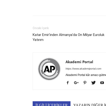
Önceki İçerik
Katar Emir’inden Almanya’da On Milyar Euroluk
Yatırım
Akademi Portal
https://www.akademiportal.com
Akademi Portal kâr amacı gütm
İLGİLİ İÇERİKLER
YAZARIN DİĞER İ