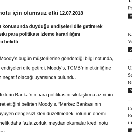
T
P
notu için olumsuz etki
12.07.2018
M
ı konusunda duyduğu endişeleri dile getirerek
K
kı para politikası izleme kararlılığını
V
 belirtti.
D
 Moody’s bugün müşterilerine gönderdiği bilgi notunda,
U
dişeleri dile getirdi. Moody’s, TCMB’nin etkinliğine
S
in negatif olacağı uyarısında bulundu.
t
Ö
iklerin Banka’nın para politikasını sıkılaştırma azminin
et ettiğini belirten Moody’s, “Merkez Bankası’nın
C
üyüyen dengesizlikleri düzeltmedeki rolünün önemi
E
il
önelik daha fazla zorluk, meydan okumalar kredi notu
H