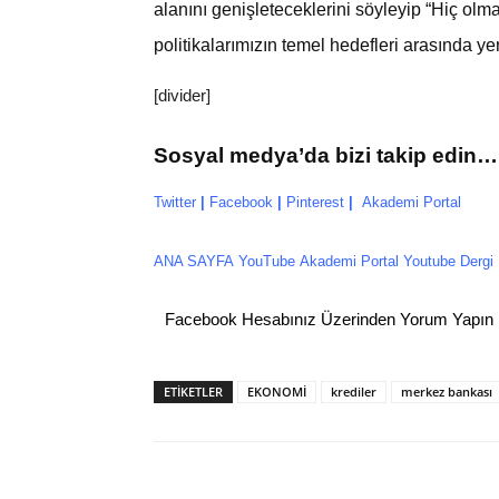
alanını genişleteceklerini söyleyip “Hiç ol
politikalarımızın temel hedefleri arasında yer
[divider]
Sosyal medya’da bizi takip edin…
Twitter
|
Facebook
|
P
interest
|
Akademi Portal
ANA SAYFA
YouTube
Akademi Portal Youtube Dergi
Facebook Hesabınız Üzerinden Yorum Yapın
ETİKETLER
EKONOMİ
krediler
merkez bankası