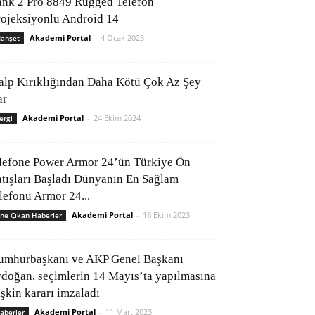
ank 2 Pro 8849 Rugged Telefon
rojeksiyonlu Android 14
Akademi Portal
-
4 Ocak 2025
anşet
alp Kırıklığından Daha Kötü Çok Az Şey
ar
Akademi Portal
-
24 Ekim 2024
ergi
lefone Power Armor 24’ün Türkiye Ön
atışları Başladı Dünyanın En Sağlam
elefonu Armor 24...
Akademi Portal
-
16 Ekim 2023
ne Çıkan Haberler
umhurbaşkanı ve AKP Genel Başkanı
rdoğan, seçimlerin 14 Mayıs’ta yapılmasına
işkin kararı imzaladı
Akademi Portal
-
11 Mart 2023
aberler