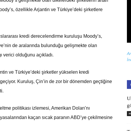
Moody’s gelişmekte olan ülkelerdeki şirketlerin artan
ody’s, özellikle Arjantin ve Türkiye’deki şirketlere
slararası kredi derecelendirme kuruluşu Moody’s,
iye’nin de aralarında bulunduğu gelişmekte olan
Ar
ı verici olduğunu açıkladı.
İn
ntin ve Türkiye’deki şirketler yükselen kredi
geçiyor. Kuruluş, Çin’in de zor bir dönemden geçtiğine
i.
U
gö
ltme politikası izlemesi, Amerikan Doları’nı
H
piyasalarından kaçan sıcak paranın ABD’ye çekilmesine