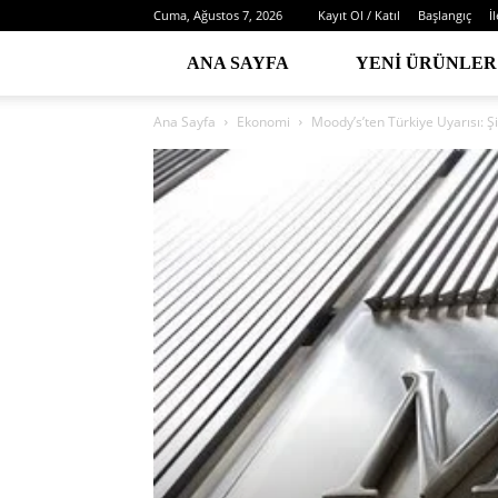
Cuma, Ağustos 7, 2026
Kayıt Ol / Katıl
Başlangıç
İ
ANA SAYFA
YENI ÜRÜNLER
Ana Sayfa
Ekonomi
Moody’s’ten Türkiye Uyarısı: Ş