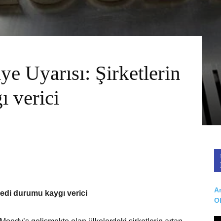
e Uyarısı: Şirketlerin
 verici
Ar
redi durumu kaygı verici
O