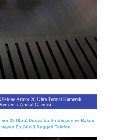
Ulefone Armor 28 Ultra Termal Kameralı
Benzersiz Amiral Gaemisi
mor 28 Ultra; Dünya’da Bir Benzeri ve Rakibi
lmayan En Güçlü Rugged Telefon