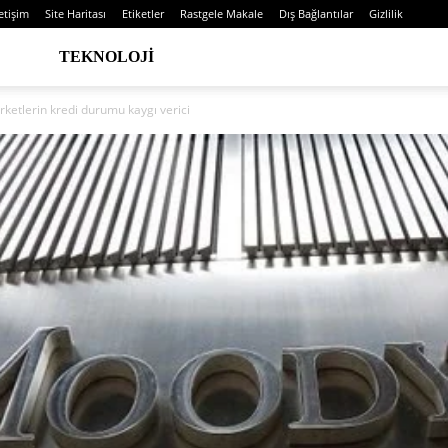
letişim
Site Haritası
Etiketler
Rastgele Makale
Dış Bağlantılar
Gizlilik
TEKNOLOJI
irketlerin kredi durumu kaygı verici