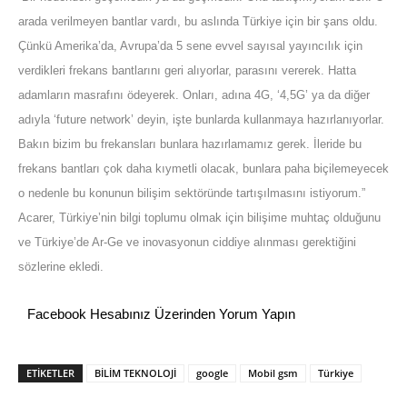
arada verilmeyen bantlar vardı, bu aslında Türkiye için bir şans oldu.
Çünkü Amerika’da, Avrupa’da 5 sene evvel sayısal yayıncılık için
verdikleri frekans bantlarını geri alıyorlar, parasını vererek. Hatta
adamların masrafını ödeyerek. Onları, adına 4G, ‘4,5G’ ya da diğer
adıyla ‘future network’ deyin, işte bunlarda kullanmaya hazırlanıyorlar.
Bakın bizim bu frekansları bunlara hazırlamamız gerek. İleride bu
frekans bantları çok daha kıymetli olacak, bunlara paha biçilemeyecek
o nedenle bu konunun bilişim sektöründe tartışılmasını istiyorum.”
Acarer, Türkiye’nin bilgi toplumu olmak için bilişime muhtaç olduğunu
ve Türkiye’de Ar-Ge ve inovasyonun ciddiye alınması gerektiğini
sözlerine ekledi.
Facebook Hesabınız Üzerinden Yorum Yapın
ETİKETLER
BİLİM TEKNOLOJİ
google
Mobil gsm
Türkiye