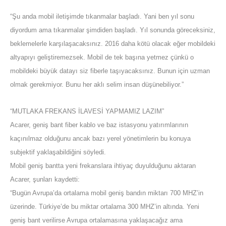
“Şu anda mobil iletişimde tıkanmalar başladı. Yani ben yıl sonu
diyordum ama tıkanmalar şimdiden başladı. Yıl sonunda göreceksiniz,
beklemelerle karşılaşacaksınız. 2016 daha kötü olacak eğer mobildeki
altyapıyı geliştiremezsek. Mobil de tek başına yetmez çünkü o
mobildeki büyük datayı siz fiberle taşıyacaksınız. Bunun için uzman
olmak gerekmiyor. Bunu her aklı selim insan düşünebiliyor.”
“MUTLAKA FREKANS İLAVESİ YAPMAMIZ LAZIM”
Acarer, geniş bant fiber kablo ve baz istasyonu yatırımlarının
kaçınılmaz olduğunu ancak bazı yerel yönetimlerin bu konuya
subjektif yaklaşabildiğini söyledi.
Mobil geniş bantta yeni frekanslara ihtiyaç duyulduğunu aktaran
Acarer, şunları kaydetti:
“Bugün Avrupa’da ortalama mobil geniş bandın miktarı 700 MHZ’in
üzerinde. Türkiye’de bu miktar ortalama 300 MHZ’in altında. Yeni
geniş bant verilirse Avrupa ortalamasına yaklaşacağız ama