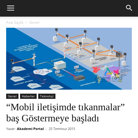
Ana Sayfa
Genel
Genel
Haberler
Teknoloji
“Mobil iletişimde tıkanmalar”
baş Göstermeye başladı
Yazar:
Akademi Portal
-
25 Temmuz 2015