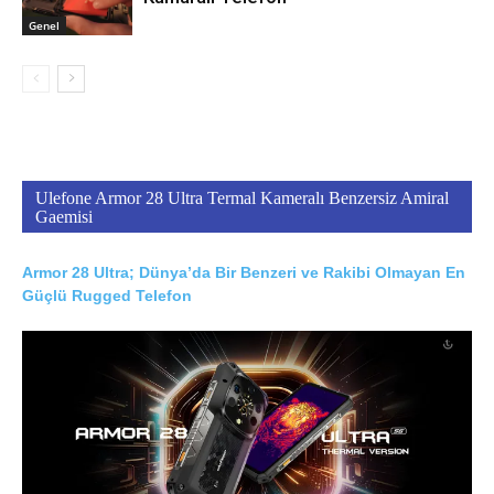
Genel
Ulefone Armor 28 Ultra Termal Kameralı Benzersiz Amiral
Gaemisi
Armor 28 Ultra; Dünya’da Bir Benzeri ve Rakibi Olmayan En
Güçlü Rugged Telefon