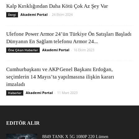
Kalp Kırıklığından Daha Kötü Çok Az Şey Var
Akademi Portal
-
24 Ekim 2024
Dergi
Ulefone Power Armor 24’ün Türkiye Ön Satışları Başladı
Dünyanın En Sağlam telefonu Armor 24...
Akademi Portal
-
16 Ekim 2023
Öne Çıkan Haberler
Cumhurbaşkanı ve AKP Genel Başkanı Erdoğan,
seçimlerin 14 Mayıs’ta yapılmasına ilişkin kararı
imzaladı
Akademi Portal
-
11 Mart 2023
Haberler
EDITÖR ALIR
8849 TANK X 5G 1080P 220 Lümen