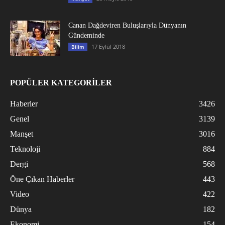
Canan Dağdeviren Buluşlarıyla Dünyanın
Gündeminde
17 Eylül 2018
Bilim
POPÜLER KATEGORİLER
Haberler
3426
Genel
3139
Manşet
3016
Teknoloji
884
Dergi
568
Öne Çıkan Haberler
443
Video
422
Dünya
182
Ekonomi
154