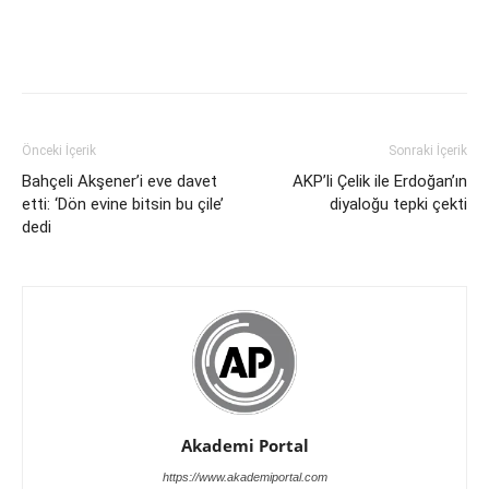
Önceki İçerik
Sonraki İçerik
Bahçeli Akşener’i eve davet
AKP’li Çelik ile Erdoğan’ın
etti: ‘Dön evine bitsin bu çile’
diyaloğu tepki çekti
dedi
Akademi Portal
https://www.akademiportal.com