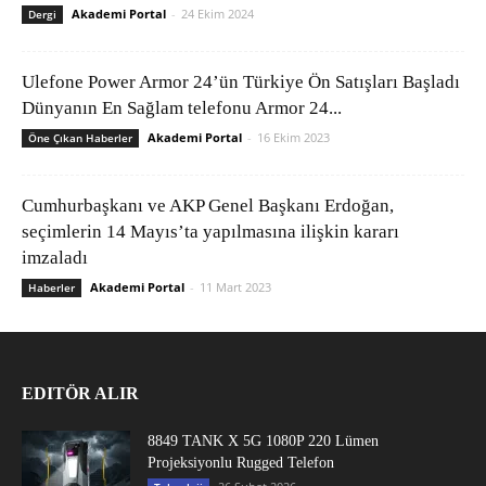
Akademi Portal
-
24 Ekim 2024
Dergi
Ulefone Power Armor 24’ün Türkiye Ön Satışları Başladı
Dünyanın En Sağlam telefonu Armor 24...
Akademi Portal
-
16 Ekim 2023
Öne Çıkan Haberler
Cumhurbaşkanı ve AKP Genel Başkanı Erdoğan,
seçimlerin 14 Mayıs’ta yapılmasına ilişkin kararı
imzaladı
Akademi Portal
-
11 Mart 2023
Haberler
EDITÖR ALIR
8849 TANK X 5G 1080P 220 Lümen
Projeksiyonlu Rugged Telefon