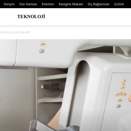
İletişim
Site Haritası
Etiketler
Rastgele Makale
Dış Bağlantılar
Gizlilik
TEKNOLOJI
slenme çok önemli