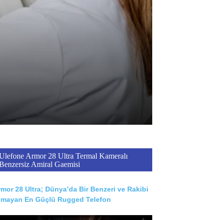
Ulefone Armor 28 Ultra Termal Kameralı
Benzersiz Amiral Gaemisi
mor 28 Ultra; Dünya’da Bir Benzeri ve Rakibi
lmayan En Güçlü Rugged Telefon