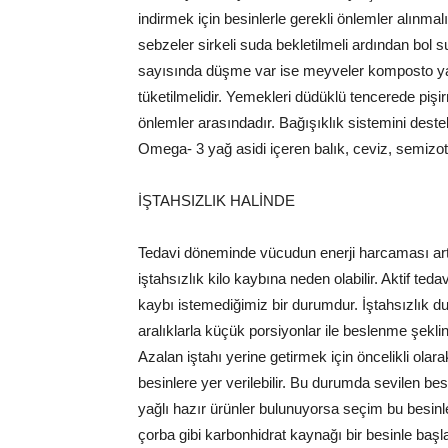
indirmek için besinlerle gerekli önlemler alınma
sebzeler sirkeli suda bekletilmeli ardından bol s
sayısında düşme var ise meyveler komposto ya d
tüketilmelidir. Yemekleri düdüklü tencerede pişi
önlemler arasındadır. Bağışıklık sistemini deste
Omega- 3 yağ asidi içeren balık, ceviz, semizotu
İŞTAHSIZLIK HALİNDE
Tedavi döneminde vücudun enerji harcaması art
iştahsızlık kilo kaybına neden olabilir. Aktif teda
kaybı istemediğimiz bir durumdur. İştahsızlık 
aralıklarla küçük porsiyonlar ile beslenme şeklin
Azalan iştahı yerine getirmek için öncelikli olara
besinlere yer verilebilir. Bu durumda sevilen besi
yağlı hazır ürünler bulunuyorsa seçim bu besin
çorba gibi karbonhidrat kaynağı bir besinle başl