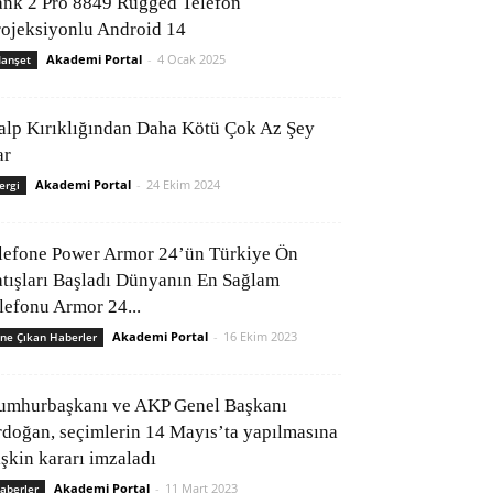
ank 2 Pro 8849 Rugged Telefon
rojeksiyonlu Android 14
Akademi Portal
-
4 Ocak 2025
anşet
alp Kırıklığından Daha Kötü Çok Az Şey
ar
Akademi Portal
-
24 Ekim 2024
ergi
lefone Power Armor 24’ün Türkiye Ön
atışları Başladı Dünyanın En Sağlam
elefonu Armor 24...
Akademi Portal
-
16 Ekim 2023
ne Çıkan Haberler
umhurbaşkanı ve AKP Genel Başkanı
rdoğan, seçimlerin 14 Mayıs’ta yapılmasına
işkin kararı imzaladı
Akademi Portal
-
11 Mart 2023
aberler