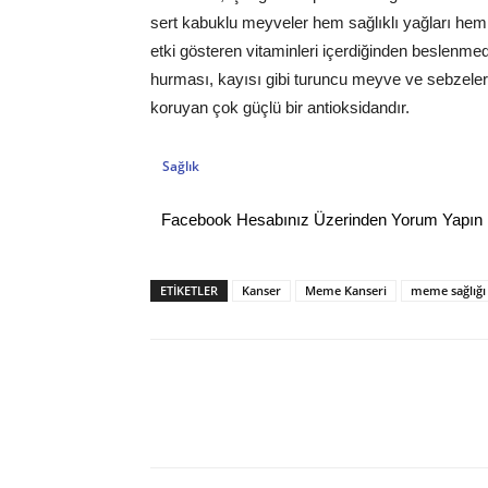
sert kabuklu meyveler hem sağlıklı yağları hem d
etki gösteren vitaminleri içerdiğinden beslenm
hurması, kayısı gibi turuncu meyve ve sebzeler b
koruyan çok güçlü bir antioksidandır.
Sağlık
Facebook Hesabınız Üzerinden Yorum Yapın
ETİKETLER
Kanser
Meme Kanseri
meme sağlığı