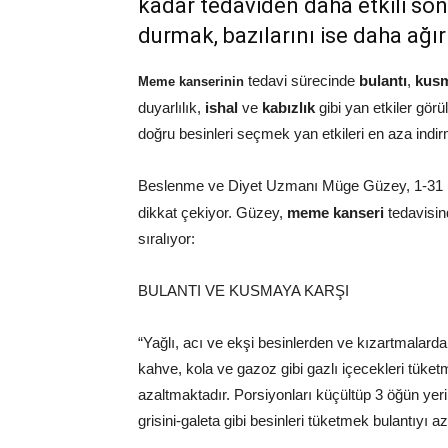
kadar tedaviden daha etkili son
durmak, bazılarını ise daha ağı
tedavi sürecinde
bulantı
,
kus
Meme kanserinin
duyarlılık,
ishal
ve
kabızlık
gibi yan etkiler gör
doğru besinleri seçmek yan etkileri en aza indir
Beslenme ve Diyet Uzmanı Müge Güzey, 1-31
dikkat çekiyor. Güzey,
meme kanseri
tedavisin
sıralıyor:
BULANTI VE KUSMAYA KARŞI
“Yağlı, acı ve ekşi besinlerden ve kızartmalar
kahve, kola ve gazoz gibi gazlı içecekleri tüke
azaltmaktadır. Porsiyonları küçültüp 3 öğün yeri
grisini-galeta gibi besinleri tüketmek bulantıyı