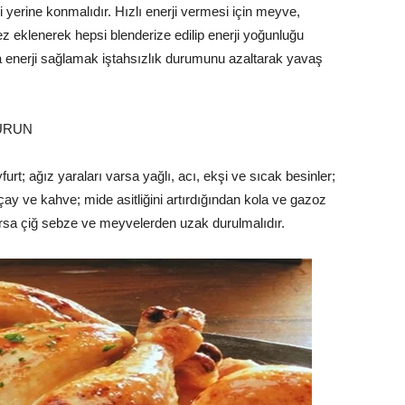
ji yerine konmalıdır. Hızlı enerji vermesi için meyve,
ez eklenerek hepsi blenderize edilip enerji yoğunluğu
uda enerji sağlamak iştahsızlık durumunu azaltarak yavaş
URUN
urt; ağız yaraları varsa yağlı, acı, ekşi ve sıcak besinler;
 çay ve kahve; mide asitliğini artırdığından kola ve gazoz
varsa çiğ sebze ve meyvelerden uzak durulmalıdır.