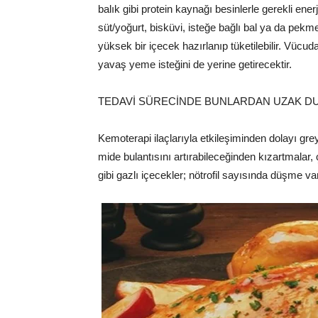
balık gibi protein kaynağı besinlerle gerekli ener
süt/yoğurt, bisküvi, isteğe bağlı bal ya da pekm
yüksek bir içecek hazırlanıp tüketilebilir. Vüc
yavaş yeme isteğini de yerine getirecektir.
TEDAVİ SÜRECİNDE BUNLARDAN UZAK D
Kemoterapi ilaçlarıyla etkileşiminden dolayı greyf
mide bulantısını artırabileceğinden kızartmalar,
gibi gazlı içecekler; nötrofil sayısında düşme 