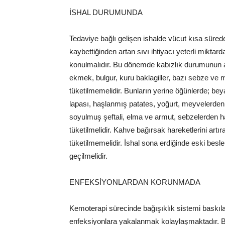
İSHAL DURUMUNDA
Tedaviye bağlı gelişen ishalde vücut kısa süred
kaybettiğinden artan sıvı ihtiyacı yeterli miktarda
konulmalıdır. Bu dönemde kabızlık durumunun 
ekmek, bulgur, kuru baklagiller, bazı sebze ve m
tüketilmemelidir. Bunların yerine öğünlerde; be
lapası, haşlanmış patates, yoğurt, meyvelerde
soyulmuş şeftali, elma ve armut, sebzelerden 
tüketilmelidir. Kahve bağırsak hareketlerini artır
tüketilmemelidir. İshal sona erdiğinde eski bes
geçilmelidir.
ENFEKSİYONLARDAN KORUNMADA
Kemoterapi sürecinde bağışıklık sistemi baskı
enfeksiyonlara yakalanmak kolaylaşmaktadır. B