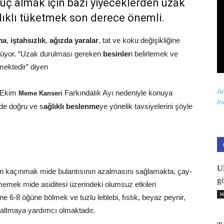
uç almak için bazı yiyeceklerden uzak
rlıklı tüketmek son derece önemli.
ma
,
iştahsızlık
,
ağızda yaralar
, tat ve koku değişikliğine
ülüyor. “Uzak durulması gereken
besinler
i belirlemek ve
mektedir” diyen
Ar
 Ekim
Farkındalık Ayı nedeniyle konuya
Meme Kanseri
İn
de doğru ve s
ağlıklı beslenme
ye yönelik tavsiyelerini şöyle
U
dan kaçınmak mide bulantısının azalmasını sağlamakta, çay-
gö
tmemek mide asiditesi üzerindeki olumsuz etkileri
H
ne 6-8 öğüne bölmek ve tuzlu leblebi, fıstık, beyaz peynir,
 azaltmaya yardımcı olmaktadır.