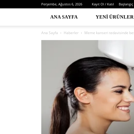
Perşembe, Ağustos 6, 2026
Kayıt Ol / Katıl
Başlangıç
ANA SAYFA
YENI ÜRÜNLER
Ana Sayfa
Haberler
Meme kanseri tedavisinde be