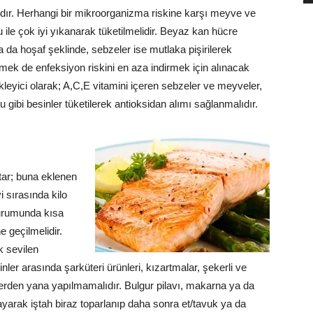
lıdır. Herhangi bir mikroorganizma riskine karşı meyve ve
u ile çok iyi yıkanarak tüketilmelidir. Beyaz kan hücre
a hoşaf şeklinde, sebzeler ise mutlaka pişirilerek
rmek de enfeksiyon riskini en aza indirmek için alınacak
kleyici olarak; A,C,E vitamini içeren sebzeler ve meyveler,
 gibi besinler tüketilerek antioksidan alımı sağlanmalıdır.
ar; buna eklenen
vi sırasında kilo
durumunda kısa
e geçilmelidir.
k sevilen
nler arasında şarküteri ürünleri, kızartmalar, şekerli ve
lerden yana yapılmamalıdır. Bulgur pilavı, makarna ya da
ayarak iştah biraz toparlanıp daha sonra et/tavuk ya da