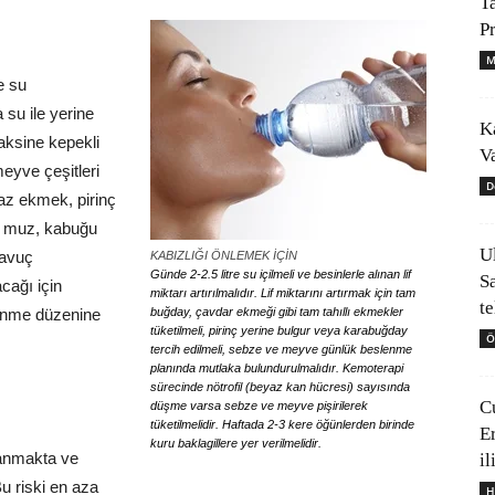
T
P
M
e su
 su ile yerine
K
aksine kepekli
V
eyve çeşitleri
D
yaz ekmek, pirinç
n muz, kabuğu
U
havuç
KABIZLIĞI ÖNLEMEK İÇİN
Günde 2-2.5 litre su içilmeli ve besinlerle alınan lif
S
acağı için
miktarı artırılmalıdır. Lif miktarını artırmak için tam
t
lenme düzenine
buğday, çavdar ekmeği gibi tam tahıllı ekmekler
tüketilmeli, pirinç yerine bulgur veya karabuğday
Ö
tercih edilmeli, sebze ve meyve günlük beslenme
planında mutlaka bulundurulmalıdır. Kemoterapi
sürecinde nötrofil (beyaz kan hücresi) sayısında
C
düşme varsa sebze ve meyve pişirilerek
tüketilmelidir. Haftada 2-3 kere öğünlerden birinde
E
kuru baklagillere yer verilmelidir.
lanmakta ve
il
u riski en aza
H