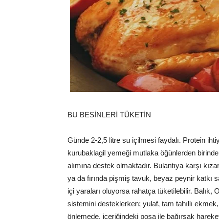
BU BESİNLERİ TÜKETİN
Günde 2-2,5 litre su içilmesi faydalı. Protein iht
kurubaklagil yemeği mutlaka öğünlerden birinde 
alımına destek olmaktadır. Bulantıya karşı kıza
ya da fırında pişmiş tavuk, beyaz peynir katkı s
içi yaraları oluyorsa rahatça tüketilebilir. Balık
sistemini desteklerken; yulaf, tam tahıllı ekmek, 
önlemede, içeriğindeki posa ile bağırsak hareket