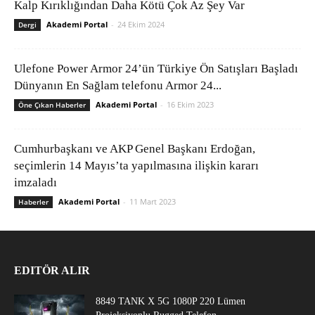
Kalp Kırıklığından Daha Kötü Çok Az Şey Var
Akademi Portal
-
24 Ekim 2024
Dergi
Ulefone Power Armor 24’ün Türkiye Ön Satışları Başladı
Dünyanın En Sağlam telefonu Armor 24...
Akademi Portal
-
16 Ekim 2023
Öne Çıkan Haberler
Cumhurbaşkanı ve AKP Genel Başkanı Erdoğan,
seçimlerin 14 Mayıs’ta yapılmasına ilişkin kararı
imzaladı
Akademi Portal
-
11 Mart 2023
Haberler
EDITÖR ALIR
8849 TANK X 5G 1080P 220 Lümen