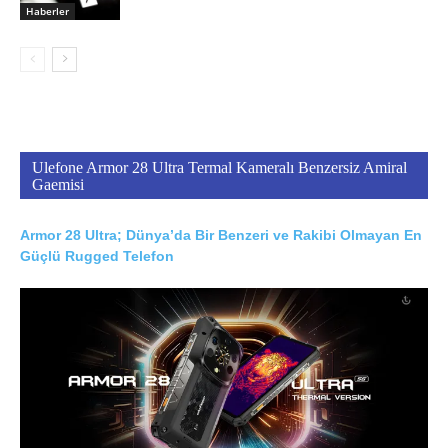
Haberler
Ulefone Armor 28 Ultra Termal Kameralı Benzersiz Amiral
Gaemisi
Armor 28 Ultra; Dünya’da Bir Benzeri ve Rakibi Olmayan En
Güçlü Rugged Telefon