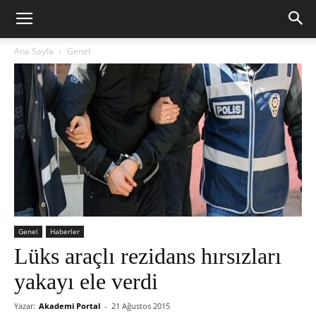
Ana Sayfa
Genel
Genel
Haberler
Lüks araçlı rezidans hırsızları
yakayı ele verdi
Yazar:
Akademi Portal
-
21 Ağustos 2015