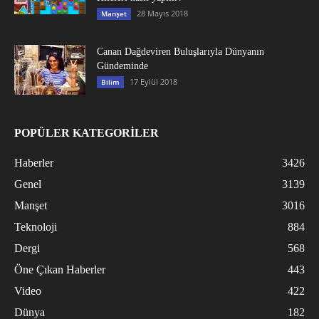
28 Mayıs 2018
Manşet
Canan Dağdeviren Buluşlarıyla Dünyanın
Gündeminde
17 Eylül 2018
Bilim
POPÜLER KATEGORİLER
Haberler
3426
Genel
3139
Manşet
3016
Teknoloji
884
Dergi
568
Öne Çıkan Haberler
443
Video
422
Dünya
182