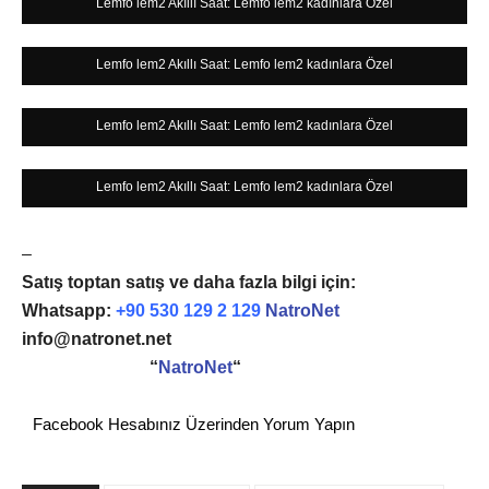
Lemfo lem2 Akıllı Saat: Lemfo lem2 kadınlara Özel
Lemfo lem2 Akıllı Saat: Lemfo lem2 kadınlara Özel
Lemfo lem2 Akıllı Saat: Lemfo lem2 kadınlara Özel
Lemfo lem2 Akıllı Saat: Lemfo lem2 kadınlara Özel
–
Satış toptan satış ve daha fazla bilgi için:
Whatsapp:
+90 530 129 2 129
NatroNet
info@natronet.net
Google Seurce
“
NatroNet
“
Facebook Hesabınız Üzerinden Yorum Yapın