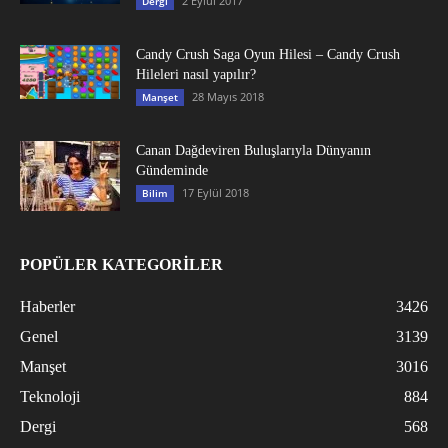
2 Eylül 2017
Dergi
Candy Crush Saga Oyun Hilesi – Candy Crush
Hileleri nasıl yapılır?
28 Mayıs 2018
Manşet
Canan Dağdeviren Buluşlarıyla Dünyanın
Gündeminde
17 Eylül 2018
Bilim
POPÜLER KATEGORİLER
Haberler
3426
Genel
3139
Manşet
3016
Teknoloji
884
Dergi
568