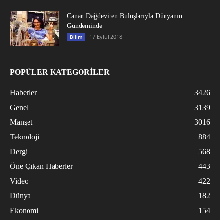
Canan Dağdeviren Buluşlarıyla Dünyanın
Gündeminde
17 Eylül 2018
Bilim
POPÜLER KATEGORİLER
Haberler
3426
Genel
3139
Manşet
3016
Teknoloji
884
Dergi
568
Öne Çıkan Haberler
443
Video
422
Dünya
182
Ekonomi
154