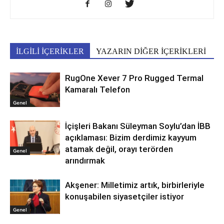
İLGİLİ İÇERİKLER
YAZARIN DİĞER İÇERİKLERİ
RugOne Xever 7 Pro Rugged Termal
Kamaralı Telefon
Genel
İçişleri Bakanı Süleyman Soylu’dan İBB
açıklaması: Bizim derdimiz kayyum
atamak değil, orayı terörden
Genel
arındırmak
Akşener: Milletimiz artık, birbirleriyle
konuşabilen siyasetçiler istiyor
Genel