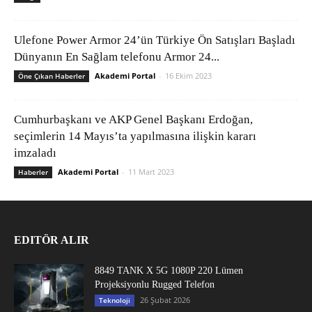
Ulefone Power Armor 24’ün Türkiye Ön Satışları Başladı
Dünyanın En Sağlam telefonu Armor 24...
Akademi Portal
-
16 Ekim 2023
Öne Çıkan Haberler
Cumhurbaşkanı ve AKP Genel Başkanı Erdoğan,
seçimlerin 14 Mayıs’ta yapılmasına ilişkin kararı
imzaladı
Akademi Portal
-
11 Mart 2023
Haberler
EDITÖR ALIR
8849 TANK X 5G 1080P 220 Lümen
Projeksiyonlu Rugged Telefon
26 Şubat 2026
Teknoloji