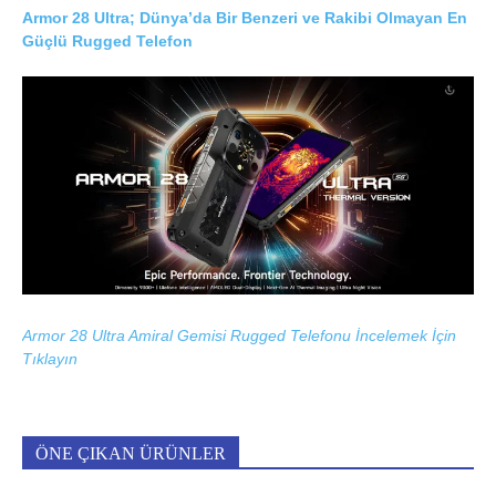
Armor 28 Ultra; Dünya’da Bir Benzeri ve Rakibi Olmayan En
Güçlü Rugged Telefon
Armor 28 Ultra Amiral Gemisi Rugged Telefonu İncelemek İçin
Tıklayın
ÖNE ÇIKAN ÜRÜNLER