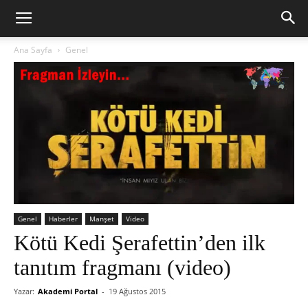
Ana Sayfa
Genel
Genel
Haberler
Manşet
Video
Kötü Kedi Şerafettin’den ilk
tanıtım fragmanı (video)
Yazar:
Akademi Portal
-
19 Ağustos 2015