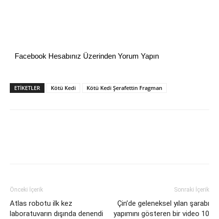
Facebook Hesabınız Üzerinden Yorum Yapın
ETİKETLER
Kötü Kedi
Kötü Kedi Şerafettin Fragman
Önceki İçerik
Sonraki İçerik
Atlas robotu ilk kez
Çin’de geleneksel yılan şarabı
laboratuvarın dışında denendi
yapımını gösteren bir video 10