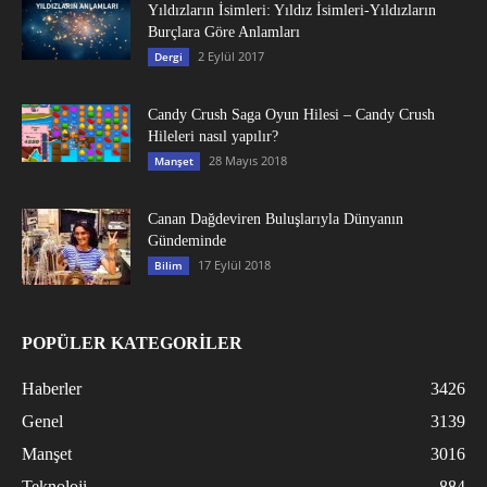
Yıldızların İsimleri: Yıldız İsimleri-Yıldızların
Burçlara Göre Anlamları
2 Eylül 2017
Dergi
Candy Crush Saga Oyun Hilesi – Candy Crush
Hileleri nasıl yapılır?
28 Mayıs 2018
Manşet
Canan Dağdeviren Buluşlarıyla Dünyanın
Gündeminde
17 Eylül 2018
Bilim
POPÜLER KATEGORİLER
Haberler
3426
Genel
3139
Manşet
3016
Teknoloji
884