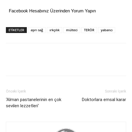
Facebook Hesabınız Üzerinden Yorum Yapın
ETİKETLER
aşırı sağ
ırkçılık
mülteci
TERÖR
yabancı
Önceki İçerik
Sonraki İçerik
‘Alman pastanelerinin en çok
Doktorlara emsal karar
sevilen lezzetleri’