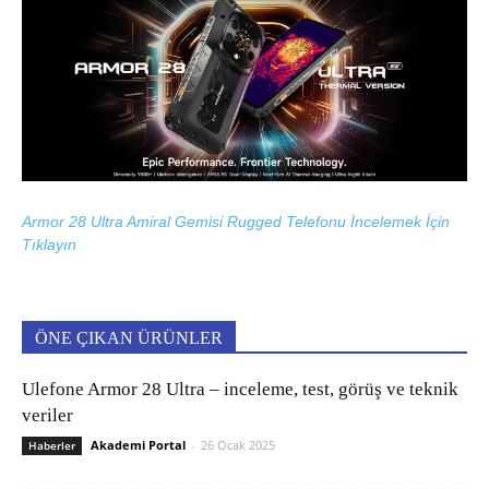
Armor 28 Ultra Amiral Gemisi Rugged Telefonu İncelemek İçin
Tıklayın
ÖNE ÇIKAN ÜRÜNLER
Ulefone Armor 28 Ultra – inceleme, test, görüş ve teknik
veriler
Akademi Portal
-
26 Ocak 2025
Haberler