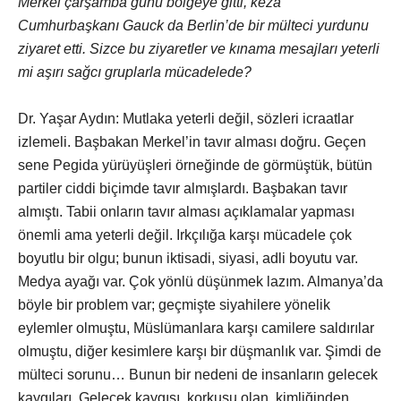
Merkel çarşamba günü bölgeye gitti, keza
Cumhurbaşkanı Gauck da Berlin’de bir mülteci yurdunu
ziyaret etti. Sizce bu ziyaretler ve kınama mesajları yeterli
mi aşırı sağcı gruplarla mücadelede?
Dr. Yaşar Aydın: Mutlaka yeterli değil, sözleri icraatlar
izlemeli. Başbakan Merkel’in tavır alması doğru. Geçen
sene Pegida yürüyüşleri örneğinde de görmüştük, bütün
partiler ciddi biçimde tavır almışlardı. Başbakan tavır
almıştı. Tabii onların tavır alması açıklamalar yapması
önemli ama yeterli değil. Irkçılığa karşı mücadele çok
boyutlu bir olgu; bunun iktisadi, siyasi, adli boyutu var.
Medya ayağı var. Çok yönlü düşünmek lazım. Almanya’da
böyle bir problem var; geçmişte siyahilere yönelik
eylemler olmuştu, Müslümanlara karşı camilere saldırılar
olmuştu, diğer kesimlere karşı bir düşmanlık var. Şimdi de
mülteci sorunu… Bunun bir nedeni de insanların gelecek
kaygıları. Gelecek kaygısı, korkusu olan, kimliğinden