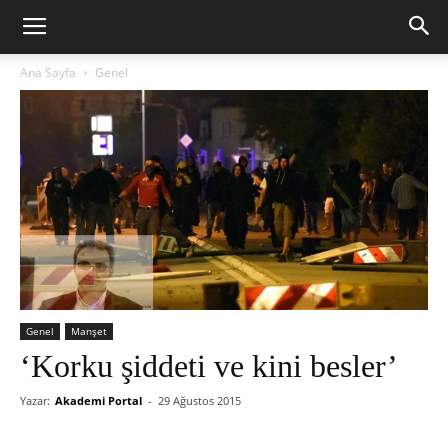
Ana Sayfa
Genel
Genel
Manşet
‘Korku şiddeti ve kini besler’
Yazar:
Akademi Portal
-
29 Ağustos 2015