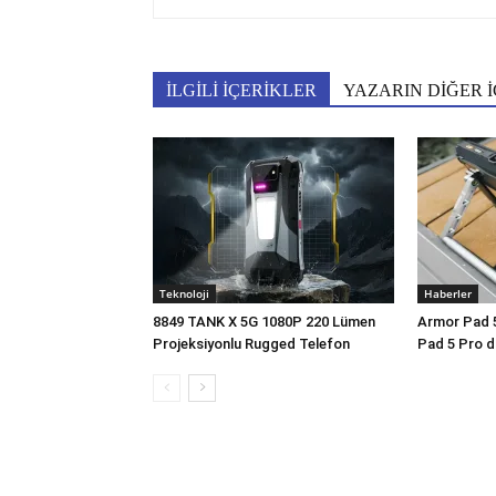
İLGİLİ İÇERİKLER
YAZARIN DİĞER İ
Teknoloji
Haberler
8849 TANK X 5G 1080P 220 Lümen
Armor Pad 5 
Projeksiyonlu Rugged Telefon
Pad 5 Pro d