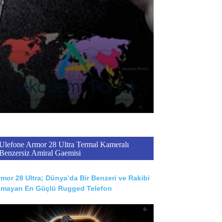
Ulefone Armor 28 Ultra Termal Kameralı
Benzersiz Amiral Gaemisi
mor 28 Ultra; Dünya’da Bir Benzeri ve Rakibi
lmayan En Güçlü Rugged Telefon