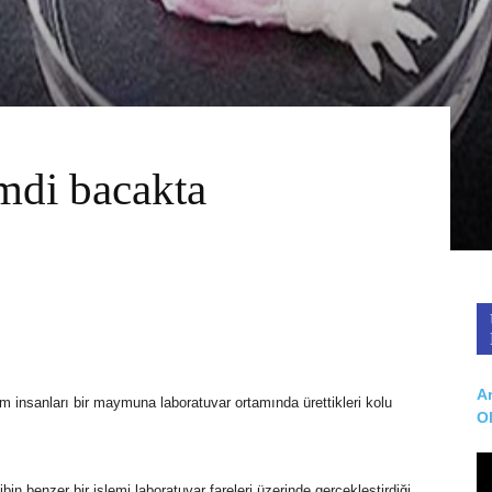
mdi bacakta
Ar
insanları bir maymuna laboratuvar ortamında ürettikleri kolu
O
bin benzer bir işlemi laboratuvar fareleri üzerinde gerçekleştirdiği