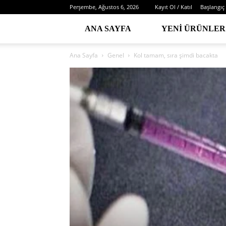
Perşembe, Ağustos 6, 2026
Kayıt Ol / Katıl
Başlangıç
ANA SAYFA
YENI ÜRÜNLER
Ana Sayfa
Genel
Kol tamam, sıra şimdi bacakta