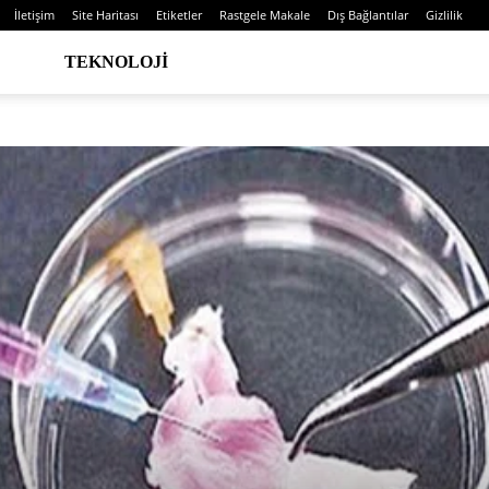
İletişim
Site Haritası
Etiketler
Rastgele Makale
Dış Bağlantılar
Gizlilik
TEKNOLOJI