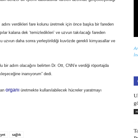
v’ adını verdikleri fare kolunu üretmek için önce başka bir fareden
pılar kalana dek ‘temizledikleri’ ve uzvun takılacağı fareden
i. Bu uzvun daha sonra yerleştirildiği kuvözde gerekli kimyasallar ve
Ar
İn
ir adım olacağını belirten Dr. Ott, CNN’e verdiği röportajda
leşeceğine inanıyorum” dedi.
organı
san
üretmekte kullanılabilecek hücreler yaratmayı
U
gö
H
T
iyet
sağlık