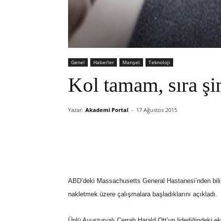
Genel
Haberler
Manşet
Teknoloji
Kol tamam, sıra şi
Yazar:
Akademi Portal
-
17 Ağustos 2015
ABD’deki Massachusetts General Hastanesi’nden bilim 
nakletmek üzere çalışmalara başladıklarını açıkladı.
Ünlü Avusturyalı Cerrah Harald Ott’un liderliğindeki eki