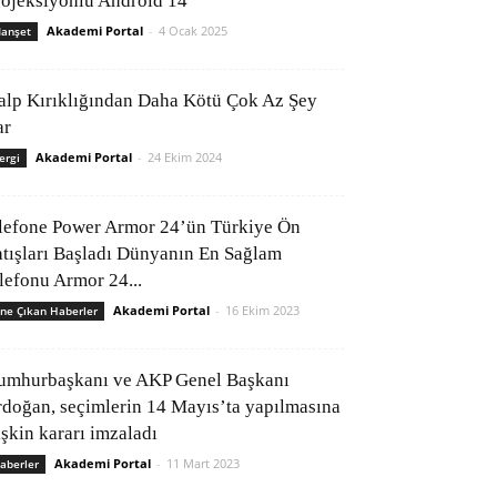
rojeksiyonlu Android 14
Akademi Portal
-
4 Ocak 2025
anşet
alp Kırıklığından Daha Kötü Çok Az Şey
ar
Akademi Portal
-
24 Ekim 2024
ergi
lefone Power Armor 24’ün Türkiye Ön
atışları Başladı Dünyanın En Sağlam
elefonu Armor 24...
Akademi Portal
-
16 Ekim 2023
ne Çıkan Haberler
umhurbaşkanı ve AKP Genel Başkanı
rdoğan, seçimlerin 14 Mayıs’ta yapılmasına
işkin kararı imzaladı
Akademi Portal
-
11 Mart 2023
aberler