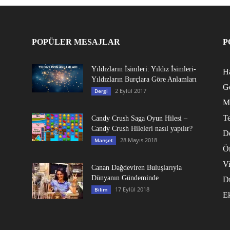
POPÜLER MESAJLAR
P
Yıldızların İsimleri: Yıldız İsimleri-
Ha
Yıldızların Burçlara Göre Anlamları
G
2 Eylül 2017
Dergi
M
Te
Candy Crush Saga Oyun Hilesi –
Candy Crush Hileleri nasıl yapılır?
D
28 Mayıs 2018
Manşet
Ö
V
Canan Dağdeviren Buluşlarıyla
Dünyanın Gündeminde
D
17 Eylül 2018
Bilim
E