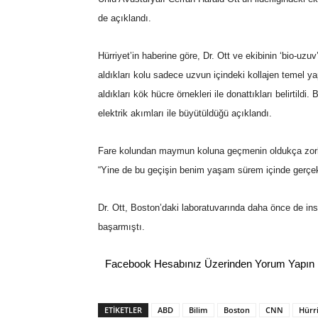
de açıklandı.
Hürriyet’in haberine göre, Dr. Ott ve ekibinin ‘bio-uzu
aldıkları kolu sadece uzvun içindeki kollajen temel ya
aldıkları kök hücre örnekleri ile donattıkları belirtild
elektrik akımları ile büyütüldüğü açıklandı.
Fare kolundan maymun koluna geçmenin oldukça zorlu b
“Yine de bu geçişin benim yaşam sürem içinde gerçek
Dr. Ott, Boston’daki laboratuvarında daha önce de in
başarmıştı.
Facebook Hesabınız Üzerinden Yorum Yapın
ETİKETLER
ABD
Bilim
Boston
CNN
Hürr