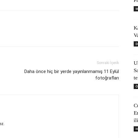
P
M
K
V
D
U
Sonraki İçerik
S
Daha önce hiç bir yerde yayınlanmamış 11 Eylül
t
fotoğrafları
Ö
C
E
il
ez.
H