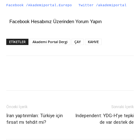
Facebook /
Akademiportal.Eurepo
Twitter /
akademiportal
Facebook Hesabınız Üzerinden Yorum Yapın
ETİKETLER
Akademi Portal Dergi
ÇAY
KAHVE
Önceki İçerik
Sonraki İçerik
İran yaptırımları: Türkiye için
Independent: YDG-H’ye tepki
fırsat mı tehdit mi?
de var destek de