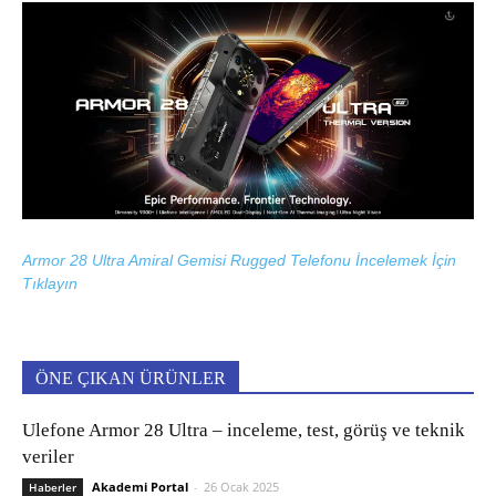
Armor 28 Ultra Amiral Gemisi Rugged Telefonu İncelemek İçin
Tıklayın
ÖNE ÇIKAN ÜRÜNLER
Ulefone Armor 28 Ultra – inceleme, test, görüş ve teknik
veriler
Akademi Portal
-
26 Ocak 2025
Haberler