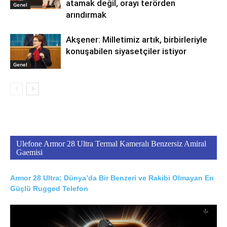
atamak değil, orayı terörden
Genel
arındırmak
Akşener: Milletimiz artık, birbirleriyle
konuşabilen siyasetçiler istiyor
Genel
Ulefone Armor 28 Ultra Termal Kameralı Benzersiz Amiral
Gaemisi
Armor 28 Ultra; Dünya’da Bir Benzeri ve Rakibi Olmayan En
Güçlü Rugged Telefon