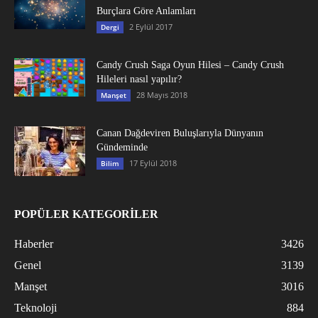
Burçlara Göre Anlamları
2 Eylül 2017
Dergi
Candy Crush Saga Oyun Hilesi – Candy Crush
Hileleri nasıl yapılır?
28 Mayıs 2018
Manşet
Canan Dağdeviren Buluşlarıyla Dünyanın
Gündeminde
17 Eylül 2018
Bilim
POPÜLER KATEGORİLER
Haberler
3426
Genel
3139
Manşet
3016
Teknoloji
884