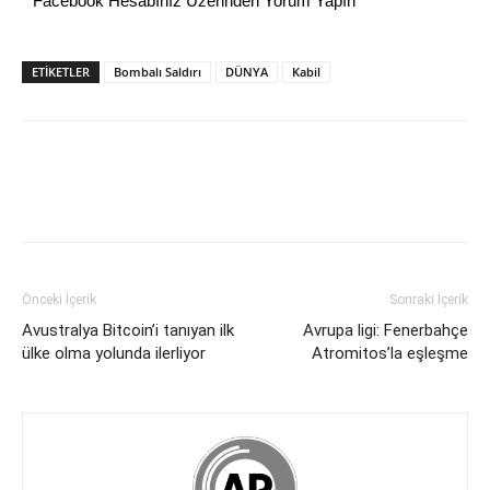
Facebook Hesabınız Üzerinden Yorum Yapın
ETİKETLER
Bombalı Saldırı
DÜNYA
Kabil
Önceki İçerik
Sonraki İçerik
Avustralya Bitcoin’i tanıyan ilk
Avrupa ligi: Fenerbahçe
ülke olma yolunda ilerliyor
Atromitos’la eşleşme