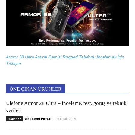
Armor 28 Ultra Amiral Gemisi Rugged Telefonu İncelemek İçin
Tıklayın
ÖNE ÇIKAN ÜRÜNLER
Ulefone Armor 28 Ultra – inceleme, test, görüş ve teknik
veriler
Akademi Portal
-
26 Ocak 2025
Haberler