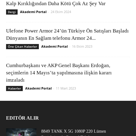
Kalp Kırıklığından Daha Kötü Çok Az Şey Var
Akademi Portal
-
24 Ekim 2024
Dergi
Ulefone Power Armor 24’ün Türkiye Ön Satışları Başladı
Dünyanın En Sağlam telefonu Armor 24...
Akademi Portal
-
16 Ekim 2023
Öne Çıkan Haberler
Cumhurbaşkanı ve AKP Genel Başkanı Erdoğan,
seçimlerin 14 Mayıs’ta yapılmasına ilişkin kararı
imzaladı
Akademi Portal
-
11 Mart 2023
Haberler
EDITÖR ALIR
8849 TANK X 5G 1080P 220 Lümen