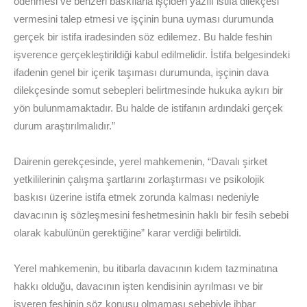
ödenmesi ve benzeri baskılarla işçiden yazılı istifa dilekçesi
vermesini talep etmesi ve işçinin buna uyması durumunda
gerçek bir istifa iradesinden söz edilemez. Bu halde feshin
işverence gerçekleştirildiği kabul edilmelidir. İstifa belgesindeki
ifadenin genel bir içerik taşıması durumunda, işçinin dava
dilekçesinde somut sebepleri belirtmesinde hukuka aykırı bir
yön bulunmamaktadır. Bu halde de istifanın ardındaki gerçek
durum araştırılmalıdır.”
Dairenin gerekçesinde, yerel mahkemenin, “Davalı şirket
yetkililerinin çalışma şartlarını zorlaştırması ve psikolojik
baskısı üzerine istifa etmek zorunda kalması nedeniyle
davacının iş sözleşmesini feshetmesinin haklı bir fesih sebebi
olarak kabulünün gerektiğine” karar verdiği belirtildi.
Yerel mahkemenin, bu itibarla davacının kıdem tazminatına
hakkı olduğu, davacının işten kendisinin ayrılması ve bir
işveren feshinin söz konusu olmaması sebebiyle ihbar