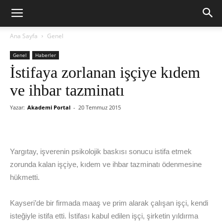
Ana Sayfa
Genel
Genel
Haberler
İstifaya zorlanan işçiye kıdem
ve ihbar tazminatı
Yazar:
Akademi Portal
-
20 Temmuz 2015
Yargıtay, işverenin psikolojik baskısı sonucu istifa etmek
zorunda kalan işçiye, kıdem ve ihbar tazminatı ödenmesine
hükmetti.
Kayseri’de bir firmada maaş ve prim alarak çalışan işçi, kendi
isteğiyle istifa etti. İstifası kabul edilen işçi, şirketin yıldırma