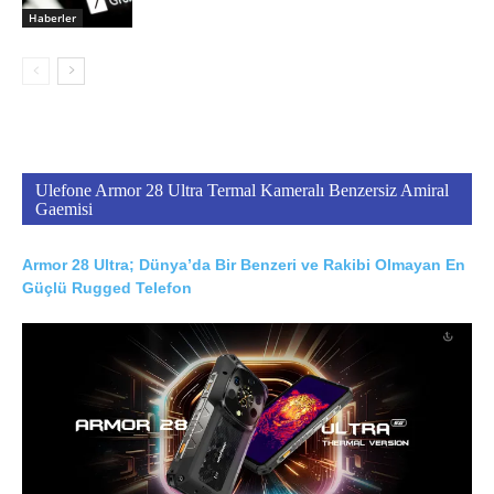
Haberler
Ulefone Armor 28 Ultra Termal Kameralı Benzersiz Amiral
Gaemisi
Armor 28 Ultra; Dünya’da Bir Benzeri ve Rakibi Olmayan En
Güçlü Rugged Telefon