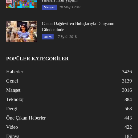
Hileleri nasıl yapılır?
28 Mayıs 2018
Manşet
Canan Dağdeviren Buluşlarıyla Dünyanın
Gündeminde
17 Eylül 2018
Bilim
POPÜLER KATEGORİLER
Haberler
3426
Genel
3139
Manşet
3016
Teknoloji
884
Dergi
568
Öne Çıkan Haberler
443
Video
422
Dünya
182