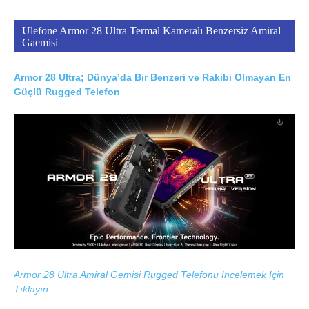
Ulefone Armor 28 Ultra Termal Kameralı Benzersiz Amiral
Gaemisi
Armor 28 Ultra; Dünya’da Bir Benzeri ve Rakibi Olmayan En
Güçlü Rugged Telefon
Armor 28 Ultra Amiral Gemisi Rugged Telefonu İncelemek İçin
Tıklayın