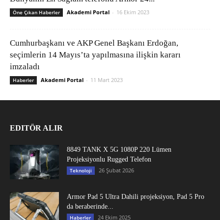
Akademi Portal
-
16 Ekim 2023
Öne Çıkan Haberler
Cumhurbaşkanı ve AKP Genel Başkanı Erdoğan,
seçimlerin 14 Mayıs’ta yapılmasına ilişkin kararı
imzaladı
Akademi Portal
-
11 Mart 2023
Haberler
EDITÖR ALIR
8849 TANK X 5G 1080P 220 Lümen
Projeksiyonlu Rugged Telefon
26 Şubat 2026
Teknoloji
Armor Pad 5 Ultra Dahili projeksiyon, Pad 5 Pro
da beraberinde...
24 Ekim 2025
Haberler