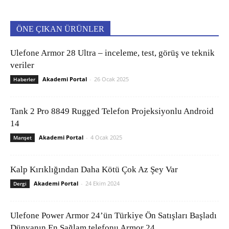
ÖNE ÇIKAN ÜRÜNLER
Ulefone Armor 28 Ultra – inceleme, test, görüş ve teknik
veriler
Akademi Portal
-
26 Ocak 2025
Haberler
Tank 2 Pro 8849 Rugged Telefon Projeksiyonlu Android
14
Akademi Portal
-
4 Ocak 2025
Manşet
Kalp Kırıklığından Daha Kötü Çok Az Şey Var
Akademi Portal
-
24 Ekim 2024
Dergi
Ulefone Power Armor 24’ün Türkiye Ön Satışları Başladı
Dünyanın En Sağlam telefonu Armor 24...