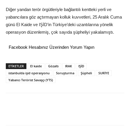
Diğer yandan terör örgütleriyle bağlantılı kentteki yerli ve
yabancılara göz açtırmayan kolluk kuvvetleri, 25 Aralık Cuma
günü El Kaide ve IŞİD’in Türkiye’deki uzantılarına yönelik
operasyon düzenlemiş, çok sayıda şüpheliyi yakalamıştı.
Facebook Hesabınız Üzerinden Yorum Yapın
ETİKETLER
El kaide
Gözaltı
IRAK
IŞİD
istanbulda işid operasyonu
Soruşturma
Şüpheli
SURİYE
Yabancı Terörist Savaşçı (YTS)